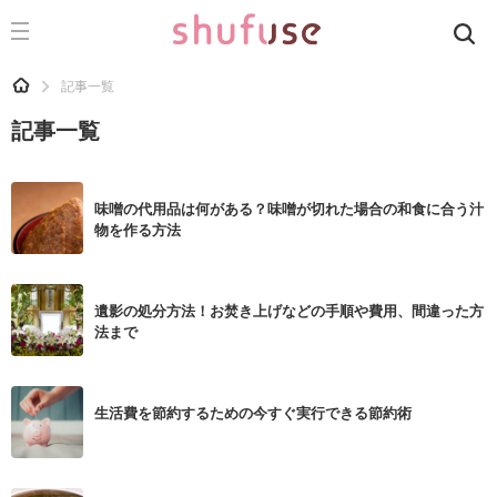
CATEGORY
記事カテゴリ
HOME
記事一覧
気になる
記事一覧
運気
洗濯
味噌の代用品は何がある？味噌が切れた場合の和食に合う汁
物を作る方法
生活の知恵
お金
遺影の処分方法！お焚き上げなどの手順や費用、間違った方
掃除
法まで
マナー
趣味
生活費を節約するための今すぐ実行できる節約術
食材辞典
おすすめ