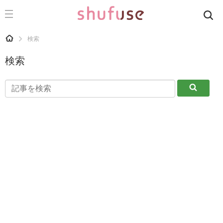
CATEGORY
記事カテゴリ
HOME
検索
気になる
検索
運気
キ
洗濯
ー
生活の知恵
ワ
お金
ー
ド
掃除
で
マナー
さ
趣味
が
す
食材辞典
おすすめ