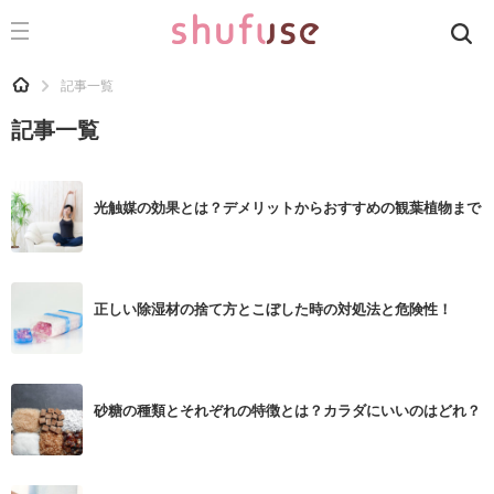
CATEGORY
記事カテゴリ
HOME
記事一覧
気になる
記事一覧
運気
洗濯
光触媒の効果とは？デメリットからおすすめの観葉植物まで
生活の知恵
お金
正しい除湿材の捨て方とこぼした時の対処法と危険性！
掃除
マナー
趣味
砂糖の種類とそれぞれの特徴とは？カラダにいいのはどれ？
食材辞典
おすすめ