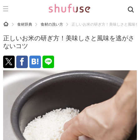
CATEGORY
記事カテゴリ
HOME
食材辞典
食材の洗い方
正しいお米の研ぎ方！美味しさと風味を
気になる
正しいお米の研ぎ方！美味しさと風味を逃がさ
運気
ないコツ
洗濯
生活の知恵
お金
掃除
マナー
趣味
食材辞典
おすすめ