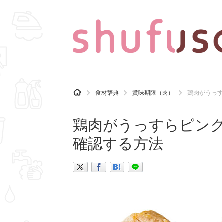
CATEGORY
記事カテゴリ
H
食材辞典
賞味期限（肉）
鶏肉がうっ
O
気になる
運気
M
E
鶏肉がうっすらピン
マナー
趣味
確認する方法