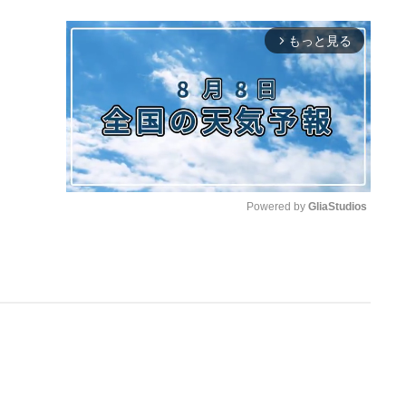
もっと見る
arrow_forward_ios
Powered by 
GliaStudios
M
u
t
e