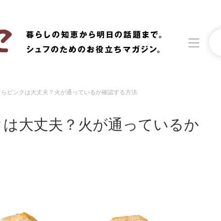
すらピンクは大丈夫？火が通っているか確認する方法
洗濯
生活の知恵
クは大丈夫？火が通っているか
食材辞典
おすすめ