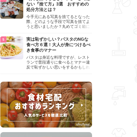
『NG行為』をチェックしましょう。
ない『捨て方』3選 おすすめの
処分方法とは？
今手元にある写真を捨てるとなった
際、どのような手段で写真を捨てよ
うと思いましたか？丸めてゴミ箱に
入れようと思った人は、要注意！写
真は個人情報が詰まっているので、
実は恥ずかしい？パスタのNGな
ただ丸めただけの状態で捨ててしま
食べ方６選！大人が身につけるべ
うのは危険です。写真にすべきでは
き食事のマナー
ない捨て方をまとめているので、ぜ
ひチェックしておきましょう。
パスタは身近な料理ですが、レスト
ランで普段通りに食べるとマナー違
反で恥ずかしい思いをするかもしれ
ません。スプーンの使用やすする音
など、日本人がやりがちな癖を把握
して、正しい食べ方を確認しましょ
う。大人の嗜みとして知っておきた
い新常識を解説します。