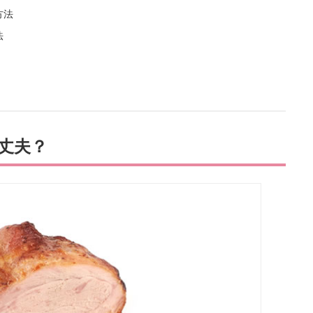
方法
法
丈夫？