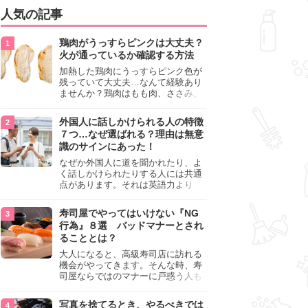
人気の記事
鶏肉がうっすらピンクは大丈夫？
火が通っているか確認する方法
加熱した鶏肉にうっすらピンク色が
残っていて大丈夫…なんて経験あり
ませんか？鶏肉はもも肉、ささみ、
手羽元など各部位によって食感や味
わいが異なり、いろいろと楽しめる
外国人に話しかけられる人の特徴
料理ですが、鶏肉は加熱した後でも
７つ…なぜ選ばれる？理由は無意
うっすらピンク色の部分が大丈夫な
識のサインにあった！
のと気になるときがあります。この
記事では生焼けか火が通っているの
なぜか外国人に道を聞かれたり、よ
かを確認する方法や、鶏肉を調理す
く話しかけられたりする人には共通
るときの注意点を紹介しますので、
点があります。それは英語力より
参考にしてみてくださいね。
も、無意識に発信している「話しか
けても大丈夫」というサインが関係
寿司屋でやってはいけない『NG
しています。よく選ばれる人の特徴
行為』８選 バッドマナーとされ
や、英語が苦手でも焦らない対処
ることとは？
法、自分を守るための注意点を詳し
く解説します。
大人になると、高級寿司店に訪れる
機会がやってきます。そんな時、寿
司屋ならではのマナーに戸惑う人も
少なくありません。本記事では、あ
らためて寿司屋でやってはいけない
写真を捨てるとき、やるべきでは