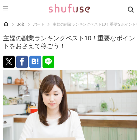
CATEGORY
記事カテゴリ
HOME
お金
パート
主婦の副業ランキングベスト10！重要なポイント
気になる
主婦の副業ランキングベスト10！重要なポイン
運気
トをおさえて稼ごう！
洗濯
生活の知恵
お金
掃除
マナー
趣味
食材辞典
おすすめ