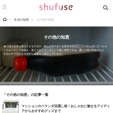
CATEGORY
記事カテゴリ
HOME
生活の知恵
その他の知恵
気になる
運気
その他の知恵
洗濯
傘の撥水効果を復活させる方法や、縮んだセーターを戻す方法など、いつかは役に立つかも
しれないという情報も、覚えておくといざという時に便利ですね。困った時の対処法など、
生活の知恵
生活の中で活かせる便利な知恵をご紹介しています。
お金
掃除
マナー
趣味
「その他の知恵」の記事一覧
食材辞典
マンションのベランダ目隠し術！おしゃれに魅せるアイディ
おすすめ
アからおすすめグッズまで