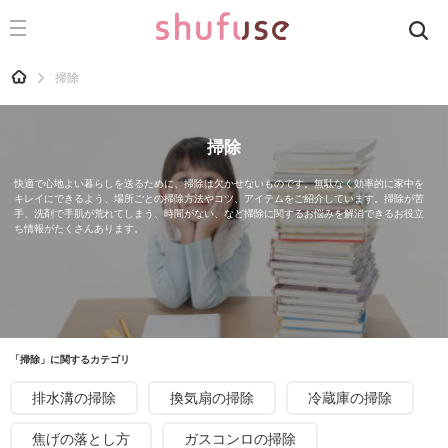
CATEGORY
記事カテゴリ
HOME
掃除
気になる
運気
掃除
洗濯
快適で心地よい暮らしを送るために、掃除は欠かせないものです。無駄なく効率的に家中を
キレイにできるよう、場所ごとの掃除方法やコツ、アイテムをご紹介しています。掃除が苦
生活の知恵
手、洗剤で手肌が荒れてしまう、時間がない、など掃除に関するお悩みを解消できるお役立
ち情報がたくさんあります。
お金
掃除
マナー
趣味
「掃除」に関するカテゴリ
食材辞典
排水溝の掃除
換気扇の掃除
冷蔵庫の掃除
おすすめ
焦げの落とし方
ガスコンロの掃除