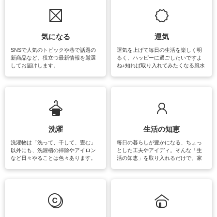
気になる
運気
SNSで人気のトピックや巷で話題の
運気を上げて毎日の生活を楽しく明
新商品など、役立つ最新情報を厳選
るく、ハッピーに過ごしたいですよ
してお届けします。
ね♪知れば取り入れてみたくなる風水
をはじめ、訪れたくなるパワースポ
ットや神社、お寺巡りなど運気をア
ップさせるための情報をご紹介して
います。
洗濯
生活の知恵
洗濯物は「洗って、干して、畳む」
毎日の暮らしが豊かになる、ちょっ
以外にも、洗濯槽の掃除やアイロン
とした工夫やアイディ。そんな「生
など日々やることは色々あります。
活の知恵」を取り入れるだけで、家
素材によっては、洗剤や洗い方を変
事が楽しくなったり便利になるでし
えなくてはいけません。梅雨の季節
ょう。日常のなかで、すぐに実践で
は部屋干しが多くなりニオイ対策も
きるおすすめの裏ワザをご紹介して
必要になりますね。カーテンやラグ
います。
マットなどの大きな洗濯物も、正し
い洗い方をすれば自宅で洗うことが
できます。洗濯に関するお役立ち情