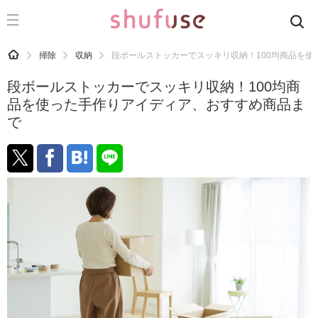
CATEGORY
記事カテゴリ
HOME
掃除
収納
段ボールストッカーでスッキリ収納！100均商品を
気になる
段ボールストッカーでスッキリ収納！100均商
運気
品を使った手作りアイディア、おすすめ商品ま
で
洗濯
生活の知恵
お金
掃除
マナー
趣味
食材辞典
おすすめ