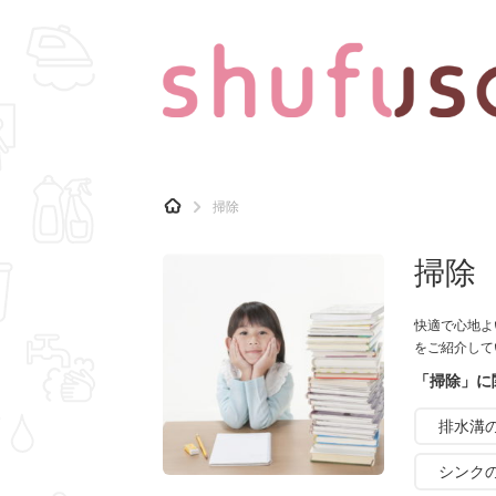
CATEGORY
記事カテゴリ
H
掃除
O
気になる
運気
M
E
掃除
マナー
趣味
快適で心地よ
をご紹介して
「掃除」に
排水溝
シンク