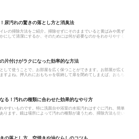
使い捨てカイロはとても便利な再利用方法があります。再利用の方法
いない！と捨てられなくなると思いますよ。
！尿汚れの驚きの落とし方と消臭法
イレの掃除方法をご紹介。掃除せずにそのままでいると黄ばみや黒ず
かにして清潔にするか、そのためには何が必要なのかをわかりやすく
も尿の飛沫で発せられる臭いの消し方をご紹介します。
の片付けがラクになった効率的な方法
として使うことで、お部屋を広く保つことができます。お部屋が広く
ますよね。押入れにおもちゃを収納して扉を閉めてしまえば、おもち
こともありませんし、子供にもママにも嬉しいのではないでしょう
スペースとしてだけではなく、子供たちの秘密基地のような遊び場と
なる！汚れの種類に合わせた効果的なやり方
れやすいものです。特に洗面台や浴室の水垢汚れはすぐに汚れ、簡単
あります。鏡は場所によって汚れの種類が違うため、掃除方法も使い
除の方法について確認してみましょう。
きの落とし方、空焼きや油ならしのコツも