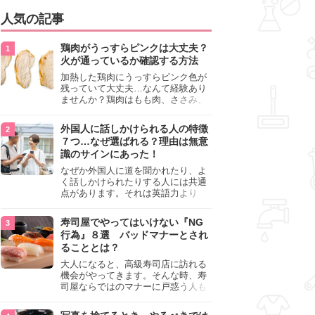
人気の記事
鶏肉がうっすらピンクは大丈夫？
火が通っているか確認する方法
加熱した鶏肉にうっすらピンク色が
残っていて大丈夫…なんて経験あり
ませんか？鶏肉はもも肉、ささみ、
手羽元など各部位によって食感や味
わいが異なり、いろいろと楽しめる
外国人に話しかけられる人の特徴
料理ですが、鶏肉は加熱した後でも
７つ…なぜ選ばれる？理由は無意
うっすらピンク色の部分が大丈夫な
識のサインにあった！
のと気になるときがあります。この
記事では生焼けか火が通っているの
なぜか外国人に道を聞かれたり、よ
かを確認する方法や、鶏肉を調理す
く話しかけられたりする人には共通
るときの注意点を紹介しますので、
点があります。それは英語力より
参考にしてみてくださいね。
も、無意識に発信している「話しか
けても大丈夫」というサインが関係
寿司屋でやってはいけない『NG
しています。よく選ばれる人の特徴
行為』８選 バッドマナーとされ
や、英語が苦手でも焦らない対処
ることとは？
法、自分を守るための注意点を詳し
く解説します。
大人になると、高級寿司店に訪れる
機会がやってきます。そんな時、寿
司屋ならではのマナーに戸惑う人も
少なくありません。本記事では、あ
らためて寿司屋でやってはいけない