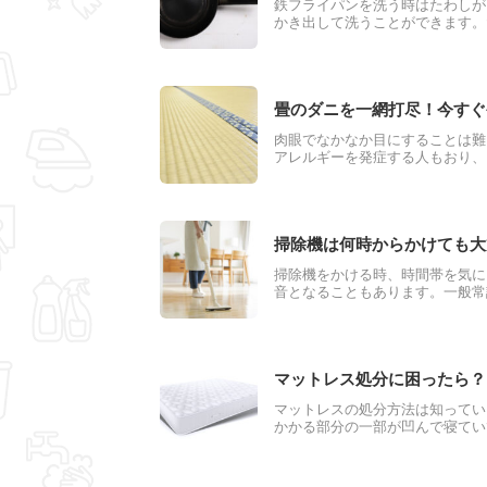
鉄フライパンを洗う時はたわしが
かき出して洗うことができます。
パンを洗う時のおすすめのたわし
の鉄フライパンを長く使うために
畳のダニを一網打尽！今すぐ
肉眼でなかなか目にすることは難
アレルギーを発症する人もおり、
ーペットやフローリング、畳など
因と、その駆除と予防方法につい
掃除機は何時からかけても大
掃除機をかける時、時間帯を気に
音となることもあります。一般常
ょうか。騒音にならない工夫や静
マットレス処分に困ったら？
マットレスの処分方法は知ってい
かかる部分の一部が凹んで寝てい
ます。マットレスは大きいものな
回はマットレスの処分の方法とそ