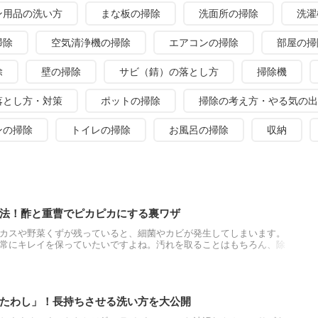
ン用品の洗い方
まな板の掃除
洗面所の掃除
洗濯
掃除
空気清浄機の掃除
エアコンの掃除
部屋の掃
除
壁の掃除
サビ（錆）の落とし方
掃除機
落とし方・対策
ポットの掃除
掃除の考え方・やる気の出
ンの掃除
トイレの掃除
お風呂の掃除
収納
法！酢と重曹でピカピカにする裏ワザ
カスや野菜くずが残っていると、細菌やカビが発生してしまいます。
常にキレイを保っていたいですよね。汚れを取ることはもちろん、除
すすめです。効率のよい手順で行えば、大変そうな冷蔵庫の掃除も手
たわし」！長持ちさせる洗い方を大公開