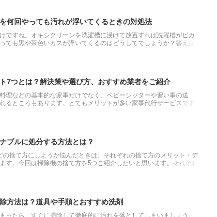
を何回やっても汚れが浮いてくるときの対処法
けですね。オキシクリーンを洗濯槽に浸けて放置すれば洗濯槽がピカ
っても黒や茶色いカスが浮いてくるのはどうしてでしょうか？答えは
から。オキシクリーンで洗濯槽洗浄を何回やってもカビが落ちない理
処法、正しいオキシ漬けの方法をご紹介します。
ト7つとは？解決策や選び方、おすすめ業者をご紹介
料理などの基本的な家事だけでなく、ベビーシッターや習い事の送
れるところもあります。とてもメリットが多い家事代行サービスです
記事では家事代行サービスのデメリットと解決策、信用できる家事代
す。
ナブルに処分する方法とは？
どの捨て方にしようか悩んだときは、それぞれの捨て方のメリット・デ
ます。今回は掃除機の捨て方を5つご紹介したいと思います。それぞれ
ト・デメリットなどをご説明させていただきたいと思います。掃除機
えの時などにご参考ください。
除方法は？道具や手順とおすすめ洗剤
まったら、すぐに掃除して徹底的に汚れを落としてしまいましょう。