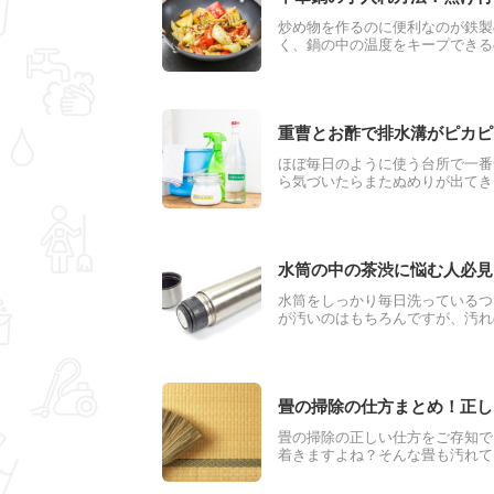
炒め物を作るのに便利なのが鉄製
く、鍋の中の温度をキープできる
てきてすぐには使えなかったり、
今回は中華鍋を快適に使用するた
重曹とお酢で排水溝がピカピ
ほぼ毎日のように使う台所で一番
ら気づいたらまたぬめりが出てき
みやその対処法をわかりやすくご
水筒の中の茶渋に悩む人必見
水筒をしっかり毎日洗っているつ
が汚いのはもちろんですが、汚れ
のは健康面でも心配になります。
いて調べてみました。
畳の掃除の仕方まとめ！正し
畳の掃除の正しい仕方をご存知で
着きますよね？そんな畳も汚れて
なってしまいます。今回は正しい
しっかりと紹介します。