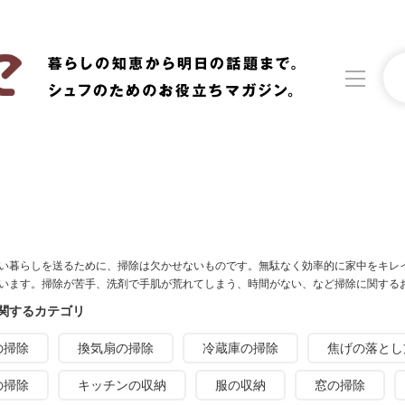
洗濯
生活の知恵
食材辞典
おすすめ
い暮らしを送るために、掃除は欠かせないものです。無駄なく効率的に家中をキレ
います。掃除が苦手、洗剤で手肌が荒れてしまう、時間がない、など掃除に関する
関するカテゴリ
の掃除
換気扇の掃除
冷蔵庫の掃除
焦げの落とし
の掃除
キッチンの収納
服の収納
窓の掃除