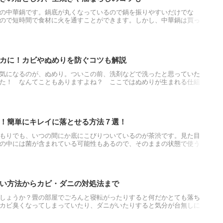
の中華鍋です。鍋底が丸くなっているので鍋を振りやすいだけでな
ので短時間で食材に火を通すことができます。しかし、中華鍋は買っ
お手入れ方法を間違えると食材がすぐに焦げ付いたりします。そこで
めのポイントを紹介していきます。
カに！カビやぬめりを防ぐコツも解説
気になるのが、ぬめり。ついこの前、洗剤などで洗ったと思っていた
た！ なんてこともありますよね？ ここではぬめりが生まれる仕組
説明します。これでもうぬめり対策はバッチリ！
！簡単にキレイに落とせる方法７選！
もりでも、いつの間にか底にこびりついているのが茶渋です。見た目
の中には菌が含まれている可能性もあるので、そのままの状態で使う
そこで今回は水筒の茶渋の落とし方、また道具を使う際の注意点につ
い方法からカビ・ダニの対処法まで
しょうか？畳の部屋でごろんと寝転がったりすると何だかとても落ち
カビ臭くなってしまっていたり、ダニがいたりすると気分が台無しに
畳の掃除の仕方、色々な汚れの落とし方やカビ、ダニ対策の方法まで