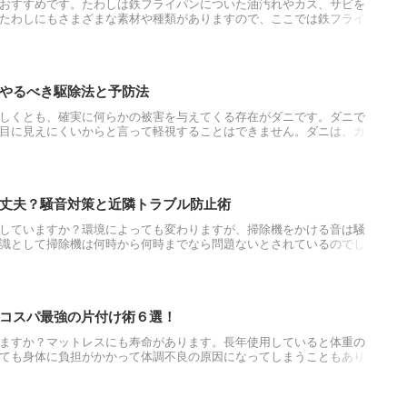
おすすめです。たわしは鉄フライパンについた油汚れやカス、サビを
たわしにもさまざまな素材や種類がありますので、ここでは鉄フライ
や、鉄フライパンにおすすめのたわしの選び方をご紹介します。お家
も参考にしてくださいね。
やるべき駆除法と予防法
しくとも、確実に何らかの被害を与えてくる存在がダニです。ダニで
目に見えにくいからと言って軽視することはできません。ダニは、カ
、家の中の様々な場所に発生します。今回は、畳に発生するダニの原
て紹介します。
丈夫？騒音対策と近隣トラブル防止術
していますか？環境によっても変わりますが、掃除機をかける音は騒
識として掃除機は何時から何時までなら問題ないとされているのでし
音性の高いおすすめ掃除機などとあわせてご紹介します。
コスパ最強の片付け術６選！
ますか？マットレスにも寿命があります。長年使用していると体重の
ても身体に負担がかかって体調不良の原因になってしまうこともあり
のでどうやって処分したらいいのか、不明な点が多いと思います。今
れぞれのメリット・デメリットについて紹介します。