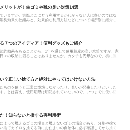
メリットが！生ゴミや靴の臭い対策14選
ていますが、実際どこにどう利用するかわからない人は多いのではな
消臭効果の仕組みと、効果的な利用方法などについて場所別に紹介し
る方はぜひ参考にして下さい。
る７つのアイディア！便利グッズもご紹介
節約効果もあることから、1年を通して使用頻度の高い水筒ですが、家
日々の収納に困ることはありませんか。カタチも円形なので、横に置
っかり乾燥させないと水分でカビたり、ふたをすると匂いがこもるな
ね。水筒の収納の役立つアイディアをご紹介します。
い？正しい捨て方と絶対にやってはいけない方法
たものを使うと正常に燃焼しなかったり、臭いが発生したりといった
す。とは言え、使用期限は明記されていないので、いつまでに使い切
そして、古くなった灯油をどう処分すれば良いか迷う人もいるでしょ
で、ぜひお役立てください。
た！知らないと損する再利用術
によって燃えるゴミの場合と燃えないゴミの場合があり、分別や捨て
い捨てカイロを捨てる前にお住まいの自治体に必ず確認してから捨て