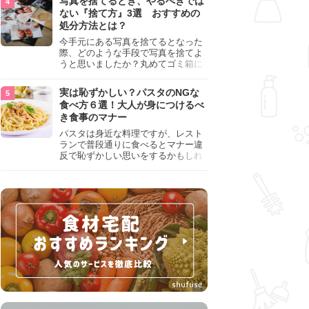
写真を捨てるとき、やるべきでは
『NG行為』をチェックしましょう。
ない『捨て方』3選 おすすめの
処分方法とは？
今手元にある写真を捨てるとなった
際、どのような手段で写真を捨てよ
うと思いましたか？丸めてゴミ箱に
入れようと思った人は、要注意！写
真は個人情報が詰まっているので、
実は恥ずかしい？パスタのNGな
ただ丸めただけの状態で捨ててしま
食べ方６選！大人が身につけるべ
うのは危険です。写真にすべきでは
き食事のマナー
ない捨て方をまとめているので、ぜ
ひチェックしておきましょう。
パスタは身近な料理ですが、レスト
ランで普段通りに食べるとマナー違
反で恥ずかしい思いをするかもしれ
ません。スプーンの使用やすする音
など、日本人がやりがちな癖を把握
して、正しい食べ方を確認しましょ
う。大人の嗜みとして知っておきた
い新常識を解説します。