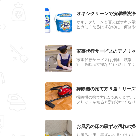
オキシクリーンで洗濯槽洗浄
オキシクリーンと言えばオキシ漬
ピカに！なるはずなのに…何回や
洗濯槽の裏のカビが落ちていない
由は色々あります。その原因と対
家事代行サービスのデメリッ
家事代行サービスは掃除、洗濯、
迎、高齢者支援なども代行してく
が、デメリットもあります。この
行サービスの選び方をご紹介しま
掃除機の捨て方５選！リーズ
掃除機の捨て方は5つあります。
メリットを知ると選びやすくなり
の捨て方と捨て方の手順、メリッ
が不要になった時や掃除機買い替
お風呂の床の黒ずみ汚れの掃
お風呂の床に黒ずみを見つけてし