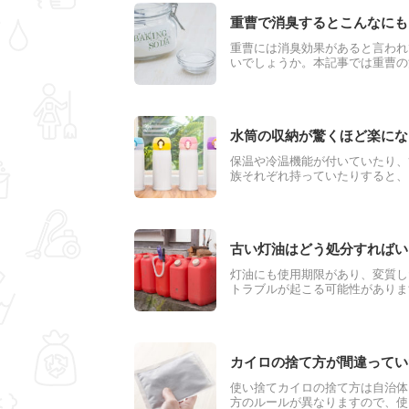
重曹で消臭するとこんなにも
重曹には消臭効果があると言われ
いでしょうか。本記事では重曹の
ていきます。家の臭いに悩んでい
水筒の収納が驚くほど楽にな
保温や冷温機能が付いていたり、
族それぞれ持っていたりすると、
くと転がりやすく、縦長のためし
ど、いろいろ問題点がありますよ
古い灯油はどう処分すればい
灯油にも使用期限があり、変質し
トラブルが起こる可能性がありま
れば良いのかわかりませんよね。
う。正しい処分方法を解説するの
カイロの捨て方が間違ってい
使い捨てカイロの捨て方は自治体
方のルールが異なりますので、使