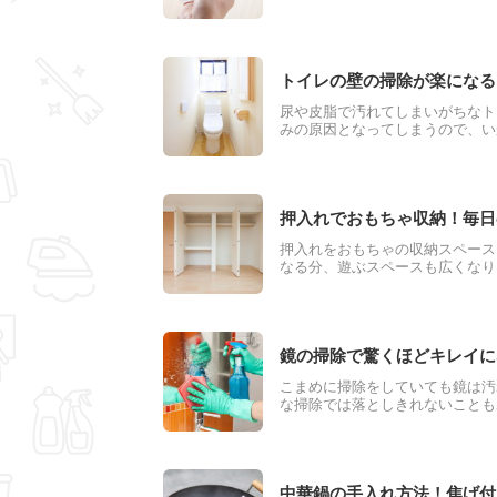
るようにしてください。ただし、
を知るときっと捨てるのがもった
トイレの壁の掃除が楽になる
尿や皮脂で汚れてしまいがちなト
みの原因となってしまうので、い
解説します。また掃除方法以外に
押入れでおもちゃ収納！毎日
押入れをおもちゃの収納スペース
なる分、遊ぶスペースも広くなり
ゃがインテリアを邪魔してしまう
か。押入れはおもちゃを収納する
しても使うことができます。
鏡の掃除で驚くほどキレイに
こまめに掃除をしていても鏡は汚
な掃除では落としきれないことも
分けたほうが効果的です。鏡の掃
中華鍋の手入れ方法！焦げ付