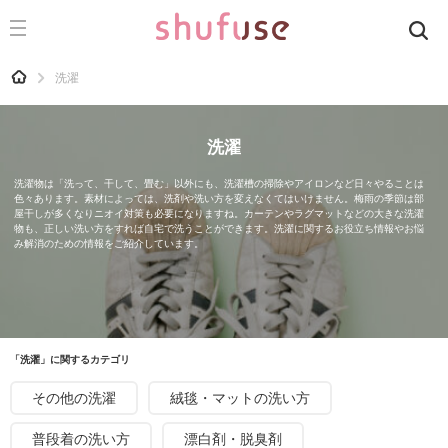
CATEGORY
記事カテゴリ
HOME
洗濯
気になる
運気
洗濯
洗濯
洗濯物は「洗って、干して、畳む」以外にも、洗濯槽の掃除やアイロンなど日々やることは
色々あります。素材によっては、洗剤や洗い方を変えなくてはいけません。梅雨の季節は部
生活の知恵
屋干しが多くなりニオイ対策も必要になりますね。カーテンやラグマットなどの大きな洗濯
物も、正しい洗い方をすれば自宅で洗うことができます。洗濯に関するお役立ち情報やお悩
み解消のための情報をご紹介しています。
お金
掃除
マナー
趣味
「洗濯」に関するカテゴリ
食材辞典
その他の洗濯
絨毯・マットの洗い方
おすすめ
普段着の洗い方
漂白剤・脱臭剤