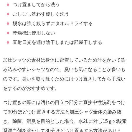
つけ置きしてから洗う
ごしごし洗わず優しく洗う
脱水は強く絞らずにタオルドライする
乾燥機は使用しない
直射日光を避け陰干しまたは部屋干しする
加圧シャツの素材は身体に密着しているため汗をかいて染
み込みやすいシャツなので、臭いも気になることが多いも
のです。臭いを取り除くためにはつけ置きしてから手洗い
をするのがおすすめです。
つけ置きの際には汚れの目立つ部分に直接中性洗剤をつけ
て30分ほどつけ置きする方法と加圧シャツ全体の染み抜
き、除菌、消臭を目的とした場合、水2Lに対し15ｇの酸素
系漂白剤を溶かして30分ほどつけ置きする方法がありま