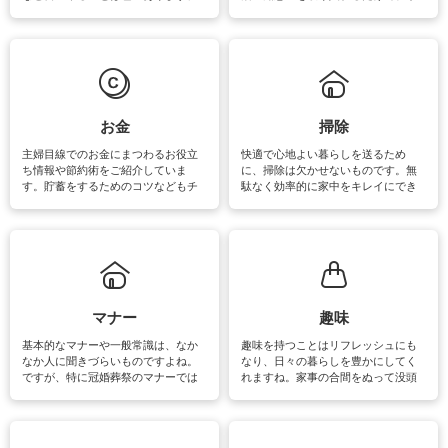
素材によっては、洗剤や洗い方を変
事が楽しくなったり便利になるでし
えなくてはいけません。梅雨の季節
ょう。日常のなかで、すぐに実践で
は部屋干しが多くなりニオイ対策も
きるおすすめの裏ワザをご紹介して
必要になりますね。カーテンやラグ
います。
マットなどの大きな洗濯物も、正し
い洗い方をすれば自宅で洗うことが
できます。洗濯に関するお役立ち情
報やお悩み解消のための情報をご紹
お金
掃除
介しています。
主婦目線でのお金にまつわるお役立
快適で心地よい暮らしを送るため
ち情報や節約術をご紹介していま
に、掃除は欠かせないものです。無
す。貯蓄をするためのコツなどもチ
駄なく効率的に家中をキレイにでき
ェックしてみて下さいね♪まだ実践し
るよう、場所ごとの掃除方法やコ
ていないものがあれば、ぜひ取り入
ツ、アイテムをご紹介しています。
れてみてはいかがでしょうか。
掃除が苦手、洗剤で手肌が荒れてし
まう、時間がない、など掃除に関す
るお悩みを解消できるお役立ち情報
がたくさんあります。
マナー
趣味
基本的なマナーや一般常識は、なか
趣味を持つことはリフレッシュにも
なか人に聞きづらいものですよね。
なり、日々の暮らしを豊かにしてく
ですが、特に冠婚葬祭のマナーでは
れますね。家事の合間をぬって没頭
失礼があってはいけませんので、失
できる時間は、忙しくしていても充
敗は避けたいところです。大人とし
実感が味わえます。特にガーデニン
て知っておきたいマナー全般のお役
グやハーブ栽培は人気があり、他に
立ち情報やお悩み解消情報をご紹介
も読書やカメラ、旅行など皆さんが