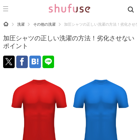
CATEGORY
記事カテゴリ
HOME
洗濯
その他の洗濯
加圧シャツの正しい洗濯の方法！劣化させな
気になる
加圧シャツの正しい洗濯の方法！劣化させない
運気
ポイント
洗濯
生活の知恵
お金
掃除
マナー
趣味
食材辞典
おすすめ