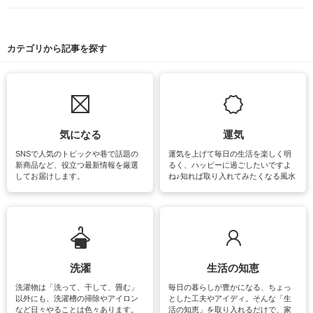
カテゴリから記事を探す
気になる
運気
SNSで人気のトピックや巷で話題の
運気を上げて毎日の生活を楽しく明
新商品など、役立つ最新情報を厳選
るく、ハッピーに過ごしたいですよ
してお届けします。
ね♪知れば取り入れてみたくなる風水
をはじめ、訪れたくなるパワースポ
ットや神社、お寺巡りなど運気をア
ップさせるための情報をご紹介して
います。
洗濯
生活の知恵
洗濯物は「洗って、干して、畳む」
毎日の暮らしが豊かになる、ちょっ
以外にも、洗濯槽の掃除やアイロン
とした工夫やアイディ。そんな「生
など日々やることは色々あります。
活の知恵」を取り入れるだけで、家