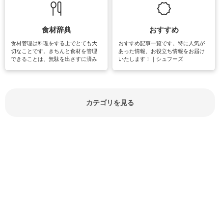
しています。
楽しめそうな趣味に関する情報をご
紹介しています。
食材辞典
おすすめ
食材管理は料理をする上でとても大
おすすめ記事一覧です。特に人気が
切なことです。きちんと食材を管理
あった情報、お役立ち情報をお届け
できることは、無駄を出さすに済み
いたします！｜シュフーズ
節約にもつながりますね。買う時の
見分け方や保存方法、下処理方法な
どが分かる食材辞典は大いに役立つ
でしょう。食材に関するお役立ち情
報やお悩み解消情報など盛りだくさ
カテゴリを見る
んにご紹介しています。