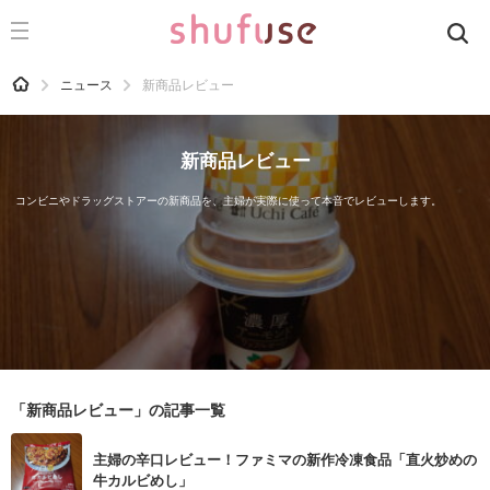
CATEGORY
記事カテゴリ
HOME
ニュース
新商品レビュー
気になる
運気
新商品レビュー
洗濯
コンビニやドラッグストアーの新商品を、主婦が実際に使って本音でレビューします。
生活の知恵
お金
掃除
マナー
趣味
「新商品レビュー」の記事一覧
食材辞典
主婦の辛口レビュー！ファミマの新作冷凍食品「直火炒めの
おすすめ
牛カルビめし」