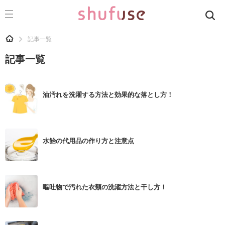
CATEGORY
記事カテゴリ
HOME
記事一覧
気になる
記事一覧
運気
洗濯
油汚れを洗濯する方法と効果的な落とし方！
生活の知恵
お金
水飴の代用品の作り方と注意点
掃除
マナー
趣味
嘔吐物で汚れた衣類の洗濯方法と干し方！
食材辞典
おすすめ