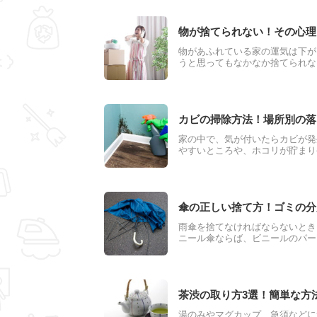
物が捨てられない！その心理
物があふれている家の運気は下が
うと思ってもなかなか捨てられな
るのか悩む人は少なくありません
を捨てる時に自分も見つめれば運
カビの掃除方法！場所別の落
家の中で、気が付いたらカビが発
やすいところや、ホコリが貯まり
い場所がいくつもあります。でき
ビの生える原因を知って、正しい
傘の正しい捨て方！ゴミの分
雨傘を捨てなければならないとき
ニール傘ならば、ビニールのパー
す。一般ごみなのか、不燃ごみな
うです。ここでは不要になった雨
茶渋の取り方3選！簡単な方
湯のみやマグカップ、急須などに