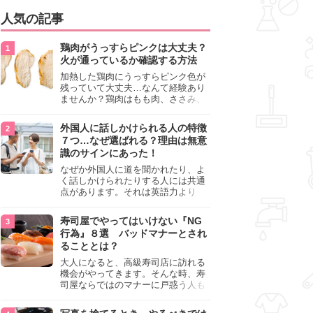
人気の記事
鶏肉がうっすらピンクは大丈夫？
火が通っているか確認する方法
加熱した鶏肉にうっすらピンク色が
残っていて大丈夫…なんて経験あり
ませんか？鶏肉はもも肉、ささみ、
手羽元など各部位によって食感や味
わいが異なり、いろいろと楽しめる
外国人に話しかけられる人の特徴
料理ですが、鶏肉は加熱した後でも
７つ…なぜ選ばれる？理由は無意
うっすらピンク色の部分が大丈夫な
識のサインにあった！
のと気になるときがあります。この
記事では生焼けか火が通っているの
なぜか外国人に道を聞かれたり、よ
かを確認する方法や、鶏肉を調理す
く話しかけられたりする人には共通
るときの注意点を紹介しますので、
点があります。それは英語力より
参考にしてみてくださいね。
も、無意識に発信している「話しか
けても大丈夫」というサインが関係
寿司屋でやってはいけない『NG
しています。よく選ばれる人の特徴
行為』８選 バッドマナーとされ
や、英語が苦手でも焦らない対処
ることとは？
法、自分を守るための注意点を詳し
く解説します。
大人になると、高級寿司店に訪れる
機会がやってきます。そんな時、寿
司屋ならではのマナーに戸惑う人も
少なくありません。本記事では、あ
らためて寿司屋でやってはいけない