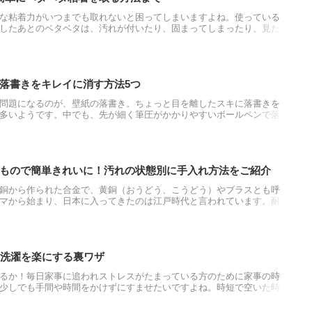
な粘着力がいつまでも取れないと困ってしまいますよね。使っている
したあとのベタベタは、汚れが付いたり、固まってしまったり、見た
なものでも、あのベタベタを取ることができるのですよ。自宅にある
ので、覚えておいてくださいね！
落書きをキレイに消す方法5つ
問題になるのが、壁紙の落書き。ちょっと目を離したスキに落書きを
多いようです。中でも、先が細く筆圧がかかりやすいボールペンで落
すのが大変なことも。どうすれば壁紙にボールペンで書かれた落書き
しょうか。
もので簡単きれいに！汚れの状態別に手入れ方法をご紹介
銅から作られた合金で、黄銅（おうどう、こうどう）やブラスとも呼
マから始まり、日本に入ってきたのは江戸時代と言われています。耐
仕上がりが美しい為、日用雑貨から装飾品、楽器まで様々な製品加工
は埃や脂質が付着しやすく、時間の経過で表面が変色します。今回は
致します。
や洗濯を楽にする裏ワザ
るか！毎日家事に追われストレスがたまっている方のために家事の時
少しでも手間や時間をかけずにすませたいですよね。時短で空いた時
スをためずに過ごせると思います。今回は家事の時短ワザを家事の種