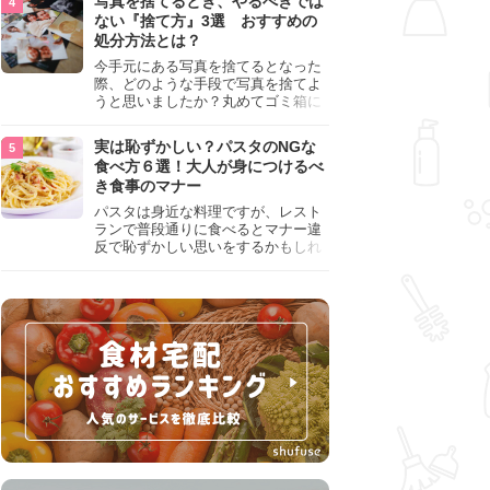
写真を捨てるとき、やるべきでは
『NG行為』をチェックしましょう。
ない『捨て方』3選 おすすめの
処分方法とは？
今手元にある写真を捨てるとなった
際、どのような手段で写真を捨てよ
うと思いましたか？丸めてゴミ箱に
入れようと思った人は、要注意！写
真は個人情報が詰まっているので、
実は恥ずかしい？パスタのNGな
ただ丸めただけの状態で捨ててしま
食べ方６選！大人が身につけるべ
うのは危険です。写真にすべきでは
き食事のマナー
ない捨て方をまとめているので、ぜ
ひチェックしておきましょう。
パスタは身近な料理ですが、レスト
ランで普段通りに食べるとマナー違
反で恥ずかしい思いをするかもしれ
ません。スプーンの使用やすする音
など、日本人がやりがちな癖を把握
して、正しい食べ方を確認しましょ
う。大人の嗜みとして知っておきた
い新常識を解説します。