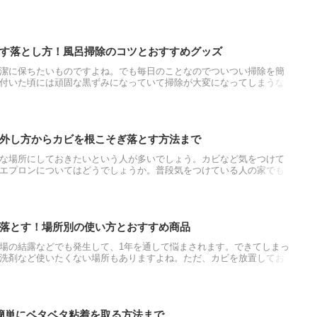
。そんなデリケートな洋服のセーター類ですが、ポイントを抑えれ
す。畳み方や収納方法をご紹介します。
す落とし方！風呂掃除のコツとおすすめグッズ
潔に保ちたいものですよね。でも毎日のことなのでついつい掃除を簡
付いた頃には頑固な黒ずみになっていて掃除が大変になってしまうな
業者に頼んだりしなくても汚れの原因がわかれば誰でも簡単にスルッ
さい。
外し方からカビを根こそぎ落とす方法まで
な場所にしておきたいという人が多いでしょう。カビなど気をつけて
エプロンについてはどうでしょうか。普段気をつけている人の家でも
ていることが多いです。そこで、浴槽エプロンの掃除の方法について
紹介していきます。
落とす！場所別の使い方とおすすめ商品
場の結露などでも発生して、1年を通して悩まされます。できてしまっ
洗剤など使いたくない場所もありますよね。ただ、カビを放置してお
おすすめなのが、消毒や殺菌効果などで使っているエタノールでカビ
も役立ちますので参考にしてみてください。
簡単にベタベタ粘着を取る方法まで