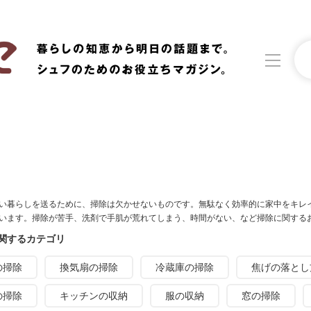
洗濯
生活の知恵
食材辞典
おすすめ
い暮らしを送るために、掃除は欠かせないものです。無駄なく効率的に家中をキレ
います。掃除が苦手、洗剤で手肌が荒れてしまう、時間がない、など掃除に関する
関するカテゴリ
の掃除
換気扇の掃除
冷蔵庫の掃除
焦げの落とし
の掃除
キッチンの収納
服の収納
窓の掃除