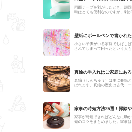
両面テープを剥がしたとき、頑固
時はとても便利なのですが、剥が
目もよくありません。実は、身近
もので簡単に落とせる場合もある
壁紙にボールペンで書かれた
小さい子供がいる家庭でしばしば
されてしまって困ったという人も
書きされてしまうと、なかなか消
をキレイに消すことができるので
真鍮の手入れはご家庭にある
真鍮（しんちゅう）は主に亜鉛と
ばれます。真鍮の歴史は古代ロー
久性と加工性に優れ、腐食し難く
に用いられています。しかし真鍮
汚れた真鍮のお掃除方法をご紹介
家事の時短方法25選！掃除
家事が時短できればどんなに助か
短のコツをまとめました。家事は
間を自分のために使えたらストレ
類別にご紹介したいと思います。