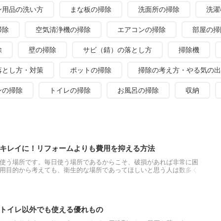
ン用品の洗い方
まな板の掃除
洗面所の掃除
洗濯
掃除
空気清浄機の掃除
エアコンの掃除
部屋の掃
除
壁の掃除
サビ（錆）の落とし方
掃除機
落とし方・対策
ポットの掃除
掃除の考え方・やる気の出
ンの掃除
トイレの掃除
お風呂の掃除
収納
キレイに！リフォームよりも費用を抑える方法
使う場所です。毎日使う場所であるからこそ、破損があれば非常に困
用目的から考えても、衛生的な場所であってほしいと思う人は数多く
には、浴室の塗装や補修といったリフォームを利用することがおすす
グについて紹介します。
トイレ以外でも使える優れもの