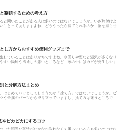
と整頓するための考え方
ると聞いたことがある人は多いのではないでしょうか。いざ片付けよ
いことってありますよね。どうやったら捨てられるのか、物を減らせ
。実は自分の心にその答えがあったりすることを知っていますか？物
気もあがるかもしれません。
とし方からおすすめ便利グッズまで
生していることはありがちですよね。水回りや窓など湿気が多くなり
やすい箇所や風通しの悪いところなど、家の中にはカビが発生しやす
てしまったカビも正しい掃除方法でキレイになることもあります。カ
対処方法でカビを取り除きましょう。
別と分解方法まとめ
、はじめてハッとしてしまうのが「捨て方」ではないでしょうか。ビ
ツや金属のパーツから成り立っていますし、捨て方は迷うところで
のか、または資源ごみになるのか…自治体によっても捨て方は違うよ
傘に捨て方についてご紹介いたします。
法やピカピカにするコツ
ついた頑固な茶渋がなかなか取れなくて困っている方も多いのではな