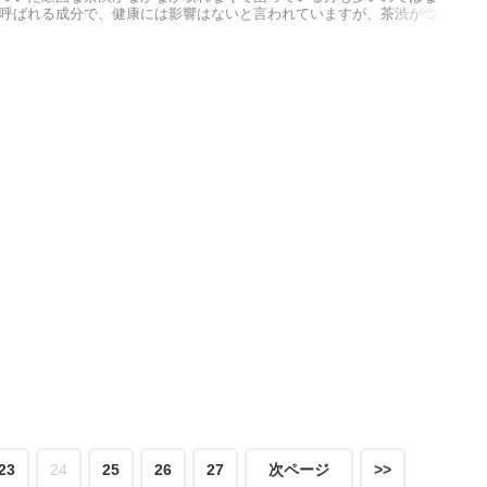
呼ばれる成分で、健康には影響はないと言われていますが、茶渋がつ
こまめに台所用の洗剤を使って洗っていても、いつのまにかついてし
とすことが可能です。
23
24
25
26
27
次ページ
>>