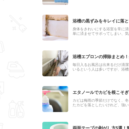
が変わってしまうこともあります
ば、型崩れをおさえて収納できま
浴槽の黒ずみをキレイに落と
身体をきれいにする浴室を常に清
単に済ませてサボってしまい、気
んてことも。高い洗剤を使ったり
と落とせますので参考にしてくだ
浴槽エプロンの掃除まとめ！
毎日入るお風呂は出来るだけ清潔
いるという人は多いですが、浴槽
浴槽エプロンはカビの宝庫になっ
外し方からカビの除去まで詳しく
エタノールでカビを根こそぎ
カビは梅雨の季節だけでなく、冬
たカビを落としたいけれど、強い
くと健康面でも心配です。そこで
を落とす方法です。カビの予防に
両面テープの剥がし方5選！