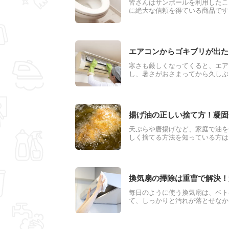
皆さんはサンポールを利用したこ
に絶大な信頼を得ている商品です
今回はそんなサンポールの使い方
エアコンからゴキブリが出た
寒さも厳しくなってくると、エア
し、暑さがおさまってから久しぶ
もあるようです。実は、エアコン
り、卵を産みつけて繁殖する場合
うすればいいか？」などを中心に
揚げ油の正しい捨て方！凝固
天ぷらや唐揚げなど、家庭で油を
しく捨てる方法を知っている方は
であれば、手軽に処理できる方法
境破壊など、自分の家以外にも様
しい捨て方をここで学んでみまし
換気扇の掃除は重曹で解決！
毎日のように使う換気扇は、ベト
て、しっかりと汚れが落とせなか
の掃除も、便利アイテムで人気の
ツに合わせた重曹の使い方や掃除