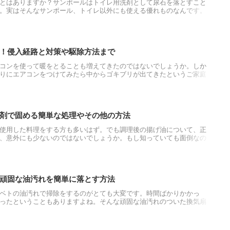
とはありますか？サンポールはトイレ用洗剤として尿石を落とすこと
。実はそんなサンポール、トイレ以外にも使える優れものなんです。
とトイレ以外のおすすめの活用法をご紹介します。
！侵入経路と対策や駆除方法まで
コンを使って暖をとることも増えてきたのではないでしょうか。しか
りにエアコンをつけてみたら中からゴキブリが出てきたというご家庭
の中というのはゴキブリにとって非常に過ごしやすい環境になってお
さえあります。今回は「どこからエアコンに入り込んだのか？」「ど
対処法を見ていきましょう。
剤で固める簡単な処理やその他の方法
使用した料理をする方も多いはず。でも調理後の揚げ油について、正
、意外にも少ないのではないでしょうか。もし知っていても面倒なの
をマスターすることが大事です。また処理がいい加減だと、火災や環
々な迷惑を及ぼしてしまいます。そこで料理をする前に、揚げ油の正
ょう。
頑固な油汚れを簡単に落とす方法
ベトの油汚れで掃除をするのがとても大変です。時間ばかりかかっ
ったということもありますよね。そんな頑固な油汚れのついた換気扇
ナチュラル洗剤の重曹が解決してくれます。換気扇のそれぞれのパー
の手順をご紹介します。