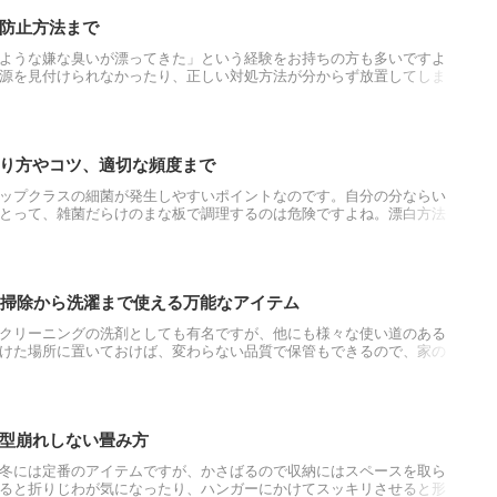
防止方法まで
ような嫌な臭いが漂ってきた」という経験をお持ちの方も多いですよ
源を見付けられなかったり、正しい対処方法が分からず放置してしま
ことになります。今回は、自宅の中で下水が臭くなる場所や臭いの正
くまとめたので参考にしてください。
り方やコツ、適切な頻度まで
ップクラスの細菌が発生しやすいポイントなのです。自分の分ならい
とって、雑菌だらけのまな板で調理するのは危険ですよね。漂白方法
方法があります。ここでは、清潔なまな板を維持するために、漂白剤
します。定期的な除菌で、清潔な台所を保ちましょう。
！掃除から洗濯まで使える万能なアイテム
クリーニングの洗剤としても有名ですが、他にも様々な使い道のある
けた場所に置いておけば、変わらない品質で保管もできるので、家の
す。重曹の持つ驚きの効果を知って、生活の中に大いに取り入れましょ
型崩れしない畳み方
冬には定番のアイテムですが、かさばるので収納にはスペースを取ら
ると折りじわが気になったり、ハンガーにかけてスッキリさせると形