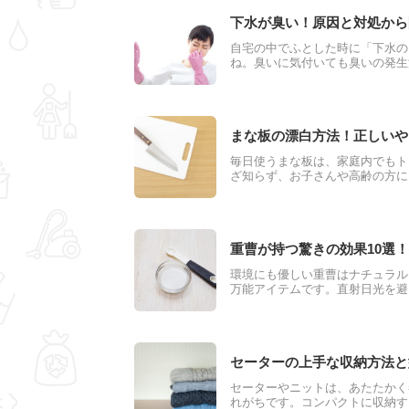
下水が臭い！原因と対処から
自宅の中でふとした時に「下水の
ね。臭いに気付いても臭いの発生
ったりすると、さらに悪臭を放つ
体、正しい対処方法を分かりやす
まな板の漂白方法！正しいや
毎日使うまな板は、家庭内でもト
ざ知らず、お子さんや高齢の方に
は、まな板の材質によって色々な
や熱湯を使った方法などをお伝え
重曹が持つ驚きの効果10選
環境にも優しい重曹はナチュラル
万能アイテムです。直射日光を避
中に常備しておきたい物の1つで
う！
セーターの上手な収納方法と
セーターやニットは、あたたかく
れがちです。コンパクトに収納す