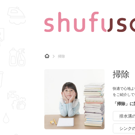
CATEGORY
記事カテゴリ
H
掃除
O
気になる
運気
M
E
掃除
マナー
趣味
快適で心地よ
をご紹介して
「掃除」に
排水溝
シンク