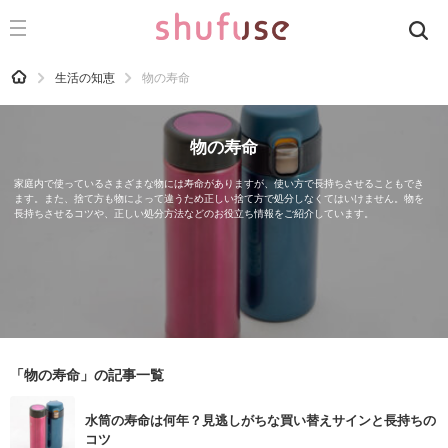
CATEGORY
記事カテゴリ
HOME
生活の知恵
物の寿命
気になる
運気
物の寿命
洗濯
家庭内で使っているさまざまな物には寿命がありますが、使い方で長持ちさせることもでき
ます。また、捨て方も物によって違うため正しい捨て方で処分しなくてはいけません。物を
生活の知恵
長持ちさせるコツや、正しい処分方法などのお役立ち情報をご紹介しています。
お金
掃除
マナー
趣味
「物の寿命」の記事一覧
食材辞典
水筒の寿命は何年？見逃しがちな買い替えサインと長持ちの
おすすめ
コツ