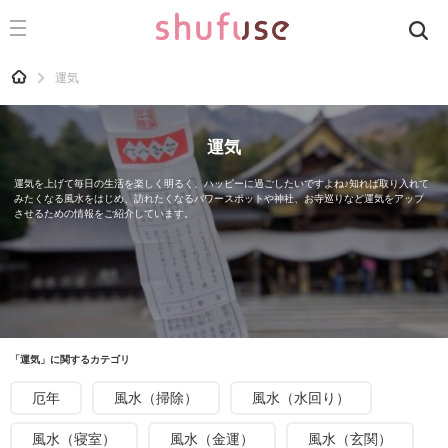
CATEGORY
記事カテゴリ
HOME
運気
気になる
運気
運気
洗濯
運気を上げて毎日の生活を楽しく明るく、ハッピーに過ごしたいですよね♪知れば取り入れて
みたくなる風水をはじめ、訪れたくなるパワースポットや神社、お寺巡りなど運気をアップ
生活の知恵
させるための情報をご紹介しています。
お金
掃除
マナー
趣味
「運気」に関するカテゴリ
食材辞典
厄年
風水（掃除）
風水（水回り）
おすすめ
風水（寝室）
風水（金運）
風水（玄関）