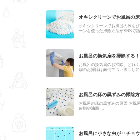
除しない風呂釜から出る汚れの種
オキシクリーンでお風呂の床
オキシクリーンでお風呂の床をぴ
ーンを使った掃除方法がSNSで
れを、いままでゴシゴシ苦労して
綺麗になるなんて感動です。どれ
だきたいと思い、オキシクリーン
お風呂の換気扇を掃除する！
お風呂の換気扇のお掃除、どれく
扇のお掃除は面倒でつい後回しに
いるとスムーズに喚起ができず、
掃除の仕方や、換気扇の種類別の
お風呂の床の黒ずみの掃除方
お風呂の床の黒ずみの原因 お風
皮脂や油脂 ...
お風呂に小さな虫が･･チョ