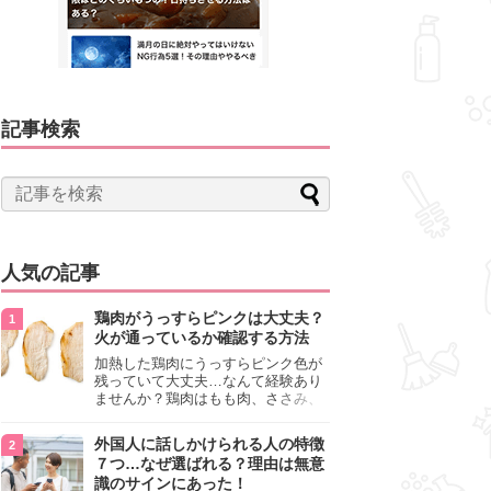
記事検索
人気の記事
鶏肉がうっすらピンクは大丈夫？
火が通っているか確認する方法
加熱した鶏肉にうっすらピンク色が
残っていて大丈夫…なんて経験あり
ませんか？鶏肉はもも肉、ささみ、
手羽元など各部位によって食感や味
わいが異なり、いろいろと楽しめる
外国人に話しかけられる人の特徴
料理ですが、鶏肉は加熱した後でも
７つ…なぜ選ばれる？理由は無意
うっすらピンク色の部分が大丈夫な
識のサインにあった！
のと気になるときがあります。この