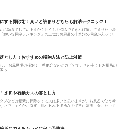
にする掃除術！臭いと詰まりどちらも解消テクニック！
いの頻度でしていますか？おうちの掃除でできれば避けて通りたい場
「嫌いな掃除ランキング」の上位にお風呂の排水溝の掃除が入ってい
法はないかと悩んでいる方のために、今回はお風呂の排水溝の汚れの
掃除方法をご紹介したいと思います。
落とし方！おすすめの掃除方法と防止対策
し方 お風呂場の掃除で一番厄介なのがカビです。その中でもお風呂の
って...
！水垢や石鹸カスの落とし方
タブなどは頻繁に掃除をする人は多いと思いますが、お風呂で使う椅
ないでしょうか。直接、肌が触れる場所なので常に清潔に保ちたいで
な汚れのため、日ごろから入浴時に簡単にできる汚れ予防を知ってお
の掃除のやり方と、きれい保つための方法をご紹介します。
簡単にできるキレイに保つ予防法