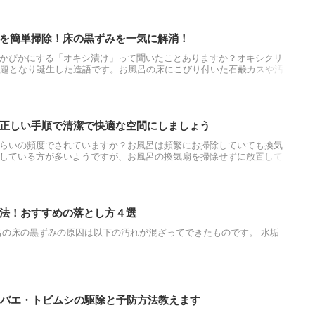
類や恐さをご紹介したいと思います。
を簡単掃除！床の黒ずみを一気に解消！
かぴかにする「オキシ漬け」って聞いたことありますか？オキシクリ
話題となり誕生した造語です。お風呂の床にこびり付いた石鹸カスや汚
落としていたのが、オキシクリーンをお風呂の床に漬けておくだけで
だけ楽にお風呂の床をオキシクリーンで綺麗にできるかを知っていた
でお風呂の床を洗う方法や手順を分かりやすくご説明いたします。
正しい手順で清潔で快適な空間にしましょう
らいの頻度でされていますか？お風呂は頻繁にお掃除していても換気
している方が多いようですが、お風呂の換気扇を掃除せずに放置して
湿気を好むカビの温床になります。今回は、お風呂の換気扇の正しい
掃除手順などをご紹介したいと思います。
法！おすすめの落とし方４選
呂の床の黒ずみの原因は以下の汚れが混ざってできたものです。 水垢
ウバエ・トビムシの駆除と予防方法教えます