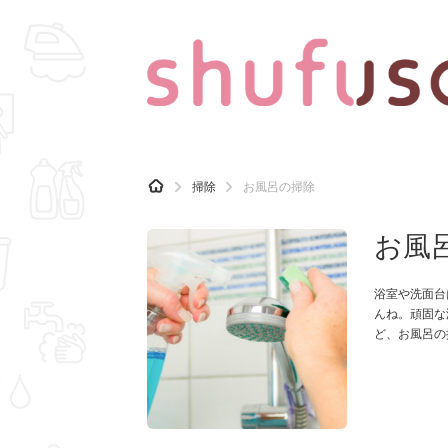
CATEGORY
記事カテゴリ
H
掃除
お風呂の掃除
O
気になる
運気
M
E
お風
マナー
趣味
浴室や洗面台
んね。頑固な
ど、お風呂の