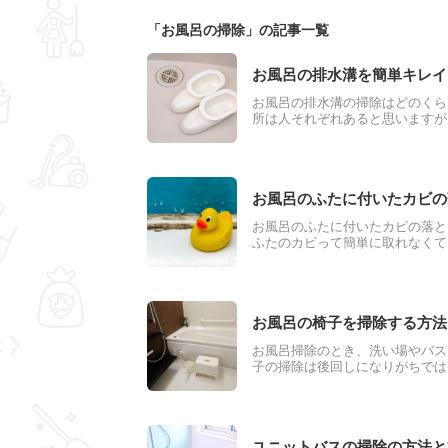
「お風呂の掃除」の記事一覧
お風呂の排水溝を簡単キレイ
お風呂の排水溝の掃除はどのくら
所は人それぞれあると思いますが
ます。もっと楽にきれいにする方
原因や簡単お掃除方法と念入りお
お風呂のふたに付いたカビの
お風呂のふたに付いたカビの落と
ふたのカビって簡単に取れなくて困
お風呂の椅子を掃除する方法
お風呂掃除のとき、洗い場やバス
子の掃除は後回しになりがちでは
すよね。白っぽくなる水垢は頑固
くと便利です。お風呂で使う椅子
ユニットバスの掃除の方法と