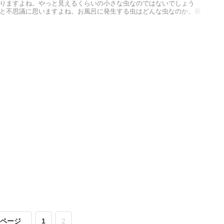
りますよね。やっと見えるくらいの小さな虫なのではないでしょう
と不思議に思いますよね。お風呂に発生する虫はどんな虫なのか。発
どの部分に発生しやすいのか。駆除する方法や予防する方法などご紹
ページ
1
2