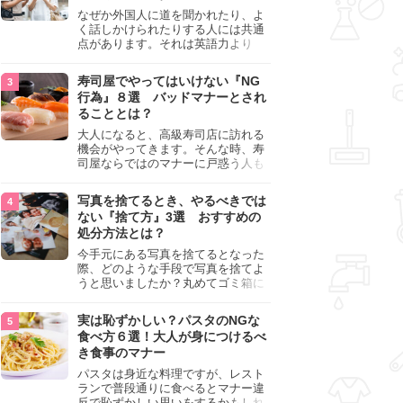
記事では生焼けか火が通っているの
なぜか外国人に道を聞かれたり、よ
かを確認する方法や、鶏肉を調理す
く話しかけられたりする人には共通
るときの注意点を紹介しますので、
点があります。それは英語力より
参考にしてみてくださいね。
も、無意識に発信している「話しか
けても大丈夫」というサインが関係
寿司屋でやってはいけない『NG
しています。よく選ばれる人の特徴
行為』８選 バッドマナーとされ
や、英語が苦手でも焦らない対処
ることとは？
法、自分を守るための注意点を詳し
く解説します。
大人になると、高級寿司店に訪れる
機会がやってきます。そんな時、寿
司屋ならではのマナーに戸惑う人も
少なくありません。本記事では、あ
らためて寿司屋でやってはいけない
写真を捨てるとき、やるべきでは
『NG行為』をチェックしましょう。
ない『捨て方』3選 おすすめの
処分方法とは？
今手元にある写真を捨てるとなった
際、どのような手段で写真を捨てよ
うと思いましたか？丸めてゴミ箱に
入れようと思った人は、要注意！写
真は個人情報が詰まっているので、
実は恥ずかしい？パスタのNGな
ただ丸めただけの状態で捨ててしま
食べ方６選！大人が身につけるべ
うのは危険です。写真にすべきでは
き食事のマナー
ない捨て方をまとめているので、ぜ
ひチェックしておきましょう。
パスタは身近な料理ですが、レスト
ランで普段通りに食べるとマナー違
反で恥ずかしい思いをするかもしれ