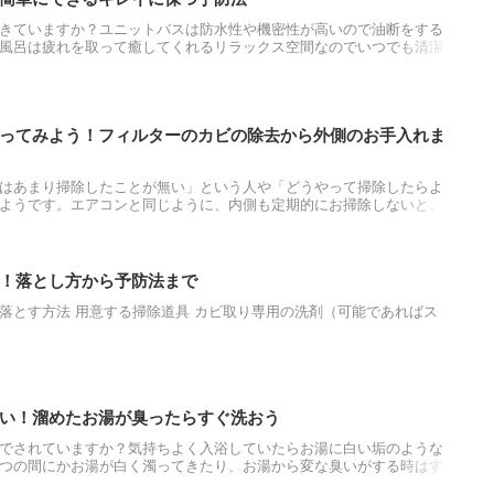
きていますか？ユニットバスは防水性や機密性が高いので油断をする
風呂は疲れを取って癒してくれるリラックス空間なのでいつでも清潔
？今回はユニットバスの掃除方法と注意点、キレイに保つためのコツ
ってみよう！フィルターのカビの除去から外側のお手入れま
はあまり掃除したことが無い」という人や「どうやって掃除したらよ
ようです。エアコンと同じように、内側も定期的にお掃除しないと、
てしまいます。浴室乾燥機の中までキレイにする掃除はそれほど難し
自分でもできますよ！
！落とし方から予防法まで
落とす方法 用意する掃除道具 カビ取り専用の洗剤（可能であればス
い！溜めたお湯が臭ったらすぐ洗おう
でされていますか？気持ちよく入浴していたらお湯に白い垢のような
つの間にかお湯が白く濁ってきたり、お湯から変な臭いがする時はす
ます。今回は風呂釜の掃除の方法を風呂釜のタイプ別にご説明し、掃