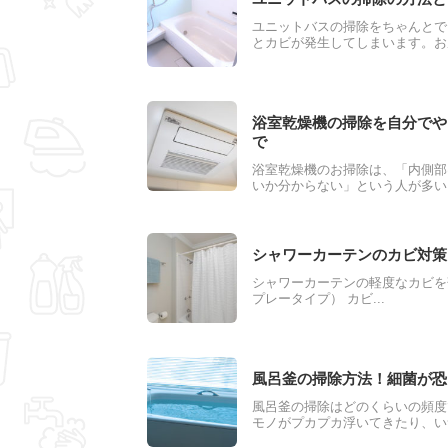
ユニットバスの掃除をちゃんとで
とカビが発生してしまいます。お
でキレイにしておきたいですよね
を紹介します
浴室乾燥機の掃除を自分でや
で
浴室乾燥機のお掃除は、「内側部
いか分からない」という人が多い
中はほこりがたまりカビが発生し
くありませんので、業者に頼まず
シャワーカーテンのカビ対策
シャワーカーテンの軽度なカビを
プレータイプ） カビ...
風呂釜の掃除方法！細菌が恐
風呂釜の掃除はどのくらいの頻度
モノがプカプカ浮いてきたり、い
ぐに風呂釜を掃除する必要があり