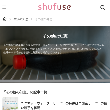
CATEGORY
記事カテゴリ
HOME
生活の知恵
その他の知恵
気になる
運気
その他の知恵
洗濯
傘の撥水効果を復活させる方法や、縮んだセーターを戻す方法など、いつかは役に立つかも
しれないという情報も、覚えておくといざという時に便利ですね。困った時の対処法など、
生活の知恵
生活の中で活かせる便利な知恵をご紹介しています。
お金
掃除
マナー
趣味
「その他の知恵」の記事一覧
食材辞典
ユニマットウォーターサーバーの特徴は？国産サーバーの使
おすすめ
い勝手を解説