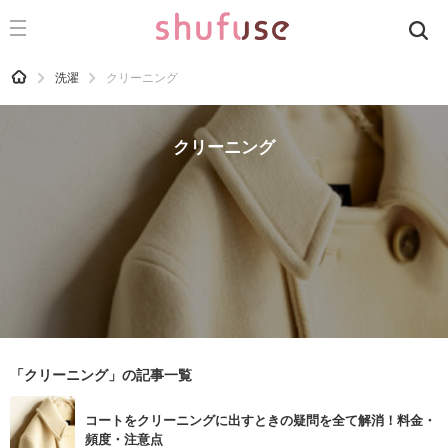
CATEGORY
記事カテゴリ
HOME
洗濯
クリーニング
気になる
運気
クリーニング
洗濯
生活の知恵
お金
掃除
マナー
趣味
「クリーニング」の記事一覧
食材辞典
コートをクリーニングに出すときの疑問を全て解消！料金・
おすすめ
頻度・注意点