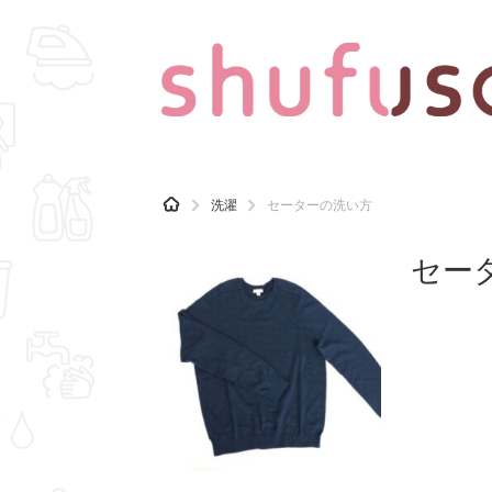
CATEGORY
記事カテゴリ
H
洗濯
セーターの洗い方
O
気になる
運気
M
E
セー
マナー
趣味