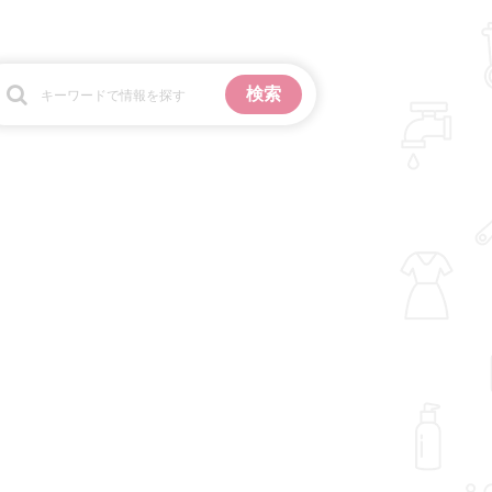
お金
掃除