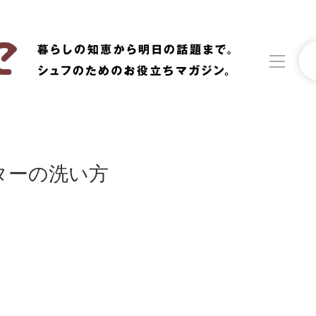
洗濯
生活の知恵
ターの洗い方
食材辞典
おすすめ