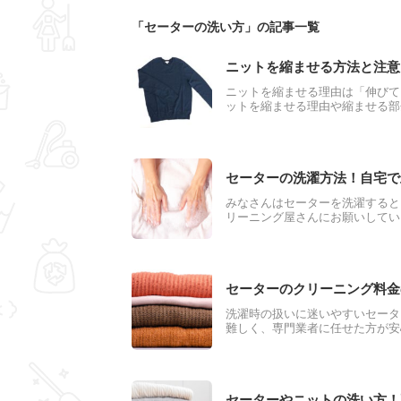
「セーターの洗い方」の記事一覧
ニットを縮ませる方法と注意
ニットを縮ませる理由は「伸びて
ットを縮ませる理由や縮ませる部
す。この記事では、ニットを縮ま
点なども合わせてご紹介します。
セーターの洗濯方法！自宅で
みなさんはセーターを洗濯すると
リーニング屋さんにお願いしてい
きます！今回知らなかった方のた
ひ参考にして家庭にあるニットを
セーターのクリーニング料金
洗濯時の扱いに迷いやすいセータ
難しく、専門業者に任せた方が安
らいで見ておけば良いのでしょう
をしないのか、洗い方のコツにつ
セーターやニットの洗い方！