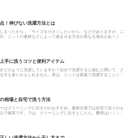
点！伸びない洗濯方法とは
しまったから」「サイズを小さくしたいから」などがありますが、ニ
分、ニットの素材などによって縮ませる方法が異なる場合がありま
せる5つの方法を詳しく説明します。また、ニットを縮ませる際の注意
上手に洗うコツと便利アイテム
きどのように洗濯していますか？自分で洗濯すると縮むと聞いて、ク
る方も多いかもしれません。実は、ニットは家庭で洗濯することがで
めに洗濯前に見定める項目や必要なもの、洗い方まで解説します。ぜ
きれいにしてみてください。
の相場と自宅で洗う方法
ーはクリーニングに出すのがおすすめ。素材次第では自宅で洗うのも
心で確実です。では、クリーニングに出すとしたら、費用はいくらく
。また、自宅で洗えるセーターの場合、どのように洗濯をしたら失敗
いても確認をしていきます。
正しい洗濯方法から干し方まで