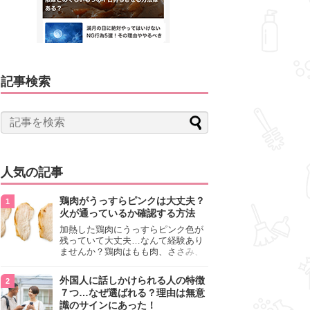
記事検索
人気の記事
鶏肉がうっすらピンクは大丈夫？
火が通っているか確認する方法
加熱した鶏肉にうっすらピンク色が
残っていて大丈夫…なんて経験あり
ませんか？鶏肉はもも肉、ささみ、
手羽元など各部位によって食感や味
わいが異なり、いろいろと楽しめる
外国人に話しかけられる人の特徴
料理ですが、鶏肉は加熱した後でも
７つ…なぜ選ばれる？理由は無意
うっすらピンク色の部分が大丈夫な
識のサインにあった！
のと気になるときがあります。この