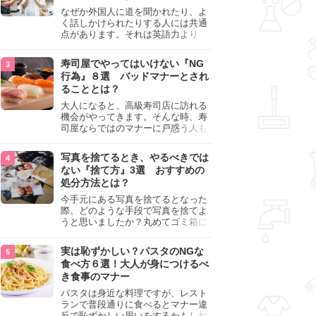
記事では生焼けか火が通っているの
なぜか外国人に道を聞かれたり、よ
かを確認する方法や、鶏肉を調理す
く話しかけられたりする人には共通
るときの注意点を紹介しますので、
点があります。それは英語力より
参考にしてみてくださいね。
も、無意識に発信している「話しか
けても大丈夫」というサインが関係
寿司屋でやってはいけない『NG
しています。よく選ばれる人の特徴
行為』８選 バッドマナーとされ
や、英語が苦手でも焦らない対処
ることとは？
法、自分を守るための注意点を詳し
く解説します。
大人になると、高級寿司店に訪れる
機会がやってきます。そんな時、寿
司屋ならではのマナーに戸惑う人も
少なくありません。本記事では、あ
らためて寿司屋でやってはいけない
写真を捨てるとき、やるべきでは
『NG行為』をチェックしましょう。
ない『捨て方』3選 おすすめの
処分方法とは？
今手元にある写真を捨てるとなった
際、どのような手段で写真を捨てよ
うと思いましたか？丸めてゴミ箱に
入れようと思った人は、要注意！写
真は個人情報が詰まっているので、
実は恥ずかしい？パスタのNGな
ただ丸めただけの状態で捨ててしま
食べ方６選！大人が身につけるべ
うのは危険です。写真にすべきでは
き食事のマナー
ない捨て方をまとめているので、ぜ
ひチェックしておきましょう。
パスタは身近な料理ですが、レスト
ランで普段通りに食べるとマナー違
反で恥ずかしい思いをするかもしれ