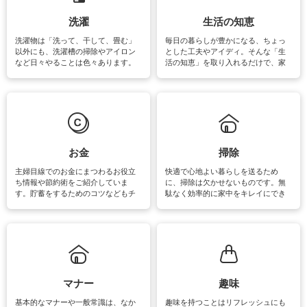
洗濯
生活の知恵
洗濯物は「洗って、干して、畳む」
毎日の暮らしが豊かになる、ちょっ
以外にも、洗濯槽の掃除やアイロン
とした工夫やアイディ。そんな「生
など日々やることは色々あります。
活の知恵」を取り入れるだけで、家
素材によっては、洗剤や洗い方を変
事が楽しくなったり便利になるでし
えなくてはいけません。梅雨の季節
ょう。日常のなかで、すぐに実践で
は部屋干しが多くなりニオイ対策も
きるおすすめの裏ワザをご紹介して
必要になりますね。カーテンやラグ
います。
マットなどの大きな洗濯物も、正し
い洗い方をすれば自宅で洗うことが
できます。洗濯に関するお役立ち情
報やお悩み解消のための情報をご紹
お金
掃除
介しています。
主婦目線でのお金にまつわるお役立
快適で心地よい暮らしを送るため
ち情報や節約術をご紹介していま
に、掃除は欠かせないものです。無
す。貯蓄をするためのコツなどもチ
駄なく効率的に家中をキレイにでき
ェックしてみて下さいね♪まだ実践し
るよう、場所ごとの掃除方法やコ
ていないものがあれば、ぜひ取り入
ツ、アイテムをご紹介しています。
れてみてはいかがでしょうか。
掃除が苦手、洗剤で手肌が荒れてし
まう、時間がない、など掃除に関す
るお悩みを解消できるお役立ち情報
がたくさんあります。
マナー
趣味
基本的なマナーや一般常識は、なか
趣味を持つことはリフレッシュにも