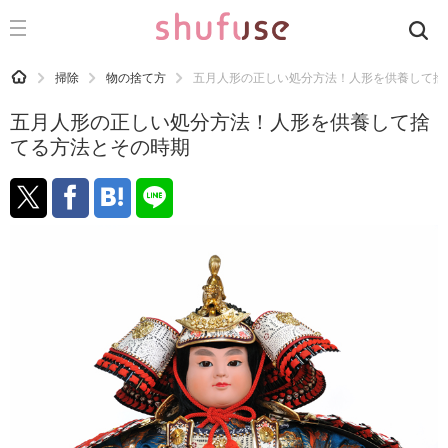
CATEGORY
記事カテゴリ
HOME
掃除
物の捨て方
五月人形の正しい処分方法！人形を供養して捨
気になる
五月人形の正しい処分方法！人形を供養して捨
運気
てる方法とその時期
洗濯
生活の知恵
お金
掃除
マナー
趣味
食材辞典
おすすめ