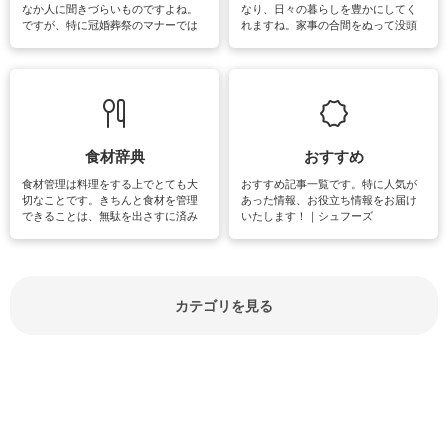
なか人に聞きづらいものですよね。
なり、日々の暮らしを豊かにしてく
ですが、特に冠婚葬祭のマナーでは
れますね。家事の合間をぬって没頭
失礼があってはいけませんので、失
できる時間は、忙しくしていても充
敗は避けたいところです。大人とし
実感が味わえます。特にガーデニン
て知っておきたいマナー全般のお役
グやハーブ栽培は人気があり、他に
立ち情報やお悩み解消情報をご紹介
も読書やカメラ、旅行など皆さんが
しています。
楽しめそうな趣味に関する情報をご
紹介しています。
食材辞典
おすすめ
食材管理は料理をする上でとても大
おすすめ記事一覧です。特に人気が
切なことです。きちんと食材を管理
あった情報、お役立ち情報をお届け
できることは、無駄を出さすに済み
いたします！｜シュフーズ
節約にもつながりますね。買う時の
見分け方や保存方法、下処理方法な
どが分かる食材辞典は大いに役立つ
でしょう。食材に関するお役立ち情
報やお悩み解消情報など盛りだくさ
カテゴリを見る
んにご紹介しています。