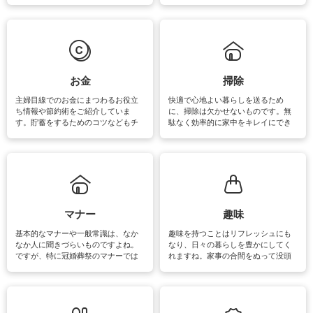
素材によっては、洗剤や洗い方を変
事が楽しくなったり便利になるでし
えなくてはいけません。梅雨の季節
ょう。日常のなかで、すぐに実践で
は部屋干しが多くなりニオイ対策も
きるおすすめの裏ワザをご紹介して
必要になりますね。カーテンやラグ
います。
マットなどの大きな洗濯物も、正し
い洗い方をすれば自宅で洗うことが
できます。洗濯に関するお役立ち情
報やお悩み解消のための情報をご紹
お金
掃除
介しています。
主婦目線でのお金にまつわるお役立
快適で心地よい暮らしを送るため
ち情報や節約術をご紹介していま
に、掃除は欠かせないものです。無
す。貯蓄をするためのコツなどもチ
駄なく効率的に家中をキレイにでき
ェックしてみて下さいね♪まだ実践し
るよう、場所ごとの掃除方法やコ
ていないものがあれば、ぜひ取り入
ツ、アイテムをご紹介しています。
れてみてはいかがでしょうか。
掃除が苦手、洗剤で手肌が荒れてし
まう、時間がない、など掃除に関す
るお悩みを解消できるお役立ち情報
がたくさんあります。
マナー
趣味
基本的なマナーや一般常識は、なか
趣味を持つことはリフレッシュにも
なか人に聞きづらいものですよね。
なり、日々の暮らしを豊かにしてく
ですが、特に冠婚葬祭のマナーでは
れますね。家事の合間をぬって没頭
失礼があってはいけませんので、失
できる時間は、忙しくしていても充
敗は避けたいところです。大人とし
実感が味わえます。特にガーデニン
て知っておきたいマナー全般のお役
グやハーブ栽培は人気があり、他に
立ち情報やお悩み解消情報をご紹介
も読書やカメラ、旅行など皆さんが
しています。
楽しめそうな趣味に関する情報をご