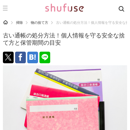
CATEGORY
記事カテゴリ
HOME
掃除
物の捨て方
古い通帳の処分方法！個人情報を守る安全な捨
気になる
古い通帳の処分方法！個人情報を守る安全な捨
運気
て方と保管期間の目安
洗濯
生活の知恵
お金
掃除
マナー
趣味
食材辞典
おすすめ