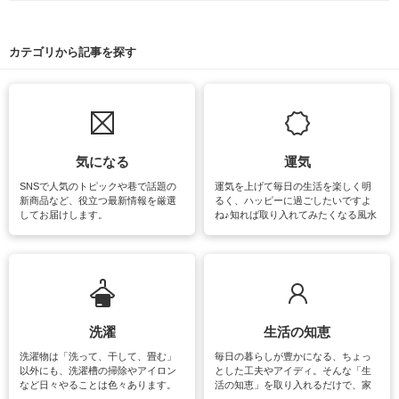
カテゴリから記事を探す
気になる
運気
SNSで人気のトピックや巷で話題の
運気を上げて毎日の生活を楽しく明
新商品など、役立つ最新情報を厳選
るく、ハッピーに過ごしたいですよ
してお届けします。
ね♪知れば取り入れてみたくなる風水
をはじめ、訪れたくなるパワースポ
ットや神社、お寺巡りなど運気をア
ップさせるための情報をご紹介して
います。
洗濯
生活の知恵
洗濯物は「洗って、干して、畳む」
毎日の暮らしが豊かになる、ちょっ
以外にも、洗濯槽の掃除やアイロン
とした工夫やアイディ。そんな「生
など日々やることは色々あります。
活の知恵」を取り入れるだけで、家