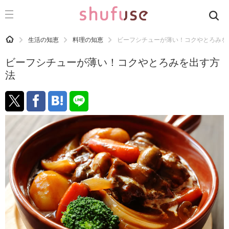
CATEGORY
記事カテゴリ
HOME
生活の知恵
料理の知恵
ビーフシチューが薄い！コクやとろみを
気になる
ビーフシチューが薄い！コクやとろみを出す方
運気
法
洗濯
生活の知恵
お金
掃除
マナー
趣味
食材辞典
おすすめ