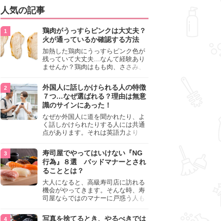
人気の記事
鶏肉がうっすらピンクは大丈夫？
火が通っているか確認する方法
加熱した鶏肉にうっすらピンク色が
残っていて大丈夫…なんて経験あり
ませんか？鶏肉はもも肉、ささみ、
手羽元など各部位によって食感や味
わいが異なり、いろいろと楽しめる
外国人に話しかけられる人の特徴
料理ですが、鶏肉は加熱した後でも
７つ…なぜ選ばれる？理由は無意
うっすらピンク色の部分が大丈夫な
識のサインにあった！
のと気になるときがあります。この
記事では生焼けか火が通っているの
なぜか外国人に道を聞かれたり、よ
かを確認する方法や、鶏肉を調理す
く話しかけられたりする人には共通
るときの注意点を紹介しますので、
点があります。それは英語力より
参考にしてみてくださいね。
も、無意識に発信している「話しか
けても大丈夫」というサインが関係
寿司屋でやってはいけない『NG
しています。よく選ばれる人の特徴
行為』８選 バッドマナーとされ
や、英語が苦手でも焦らない対処
ることとは？
法、自分を守るための注意点を詳し
く解説します。
大人になると、高級寿司店に訪れる
機会がやってきます。そんな時、寿
司屋ならではのマナーに戸惑う人も
少なくありません。本記事では、あ
らためて寿司屋でやってはいけない
写真を捨てるとき、やるべきでは