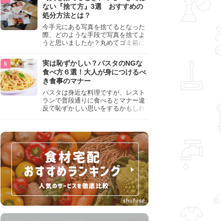
『NG行為』をチェックしましょう。
ない『捨て方』3選 おすすめの
処分方法とは？
今手元にある写真を捨てるとなった
際、どのような手段で写真を捨てよ
うと思いましたか？丸めてゴミ箱に
入れようと思った人は、要注意！写
真は個人情報が詰まっているので、
実は恥ずかしい？パスタのNGな
ただ丸めただけの状態で捨ててしま
食べ方６選！大人が身につけるべ
うのは危険です。写真にすべきでは
き食事のマナー
ない捨て方をまとめているので、ぜ
ひチェックしておきましょう。
パスタは身近な料理ですが、レスト
ランで普段通りに食べるとマナー違
反で恥ずかしい思いをするかもしれ
ません。スプーンの使用やすする音
など、日本人がやりがちな癖を把握
して、正しい食べ方を確認しましょ
う。大人の嗜みとして知っておきた
い新常識を解説します。