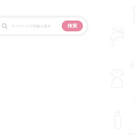
お金
掃除