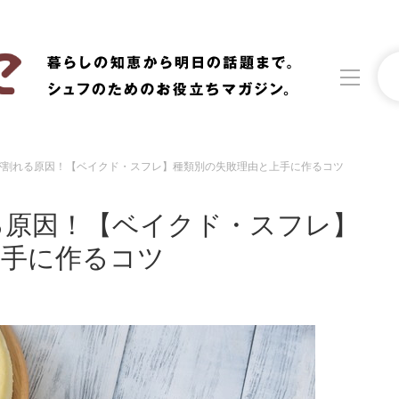
が割れる原因！【ベイクド・スフレ】種類別の失敗理由と上手に作るコツ
洗濯
生活の知恵
る原因！【ベイクド・スフレ】
食材辞典
おすすめ
上手に作るコツ