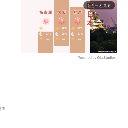
もっと見る
arrow_forward_ios
Powered by 
GliaStudios
M
u
t
e
理由