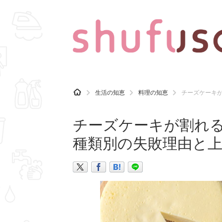
CATEGORY
記事カテゴリ
H
生活の知恵
料理の知恵
チーズケーキ
O
気になる
運気
M
E
チーズケーキが割れ
マナー
趣味
種類別の失敗理由と