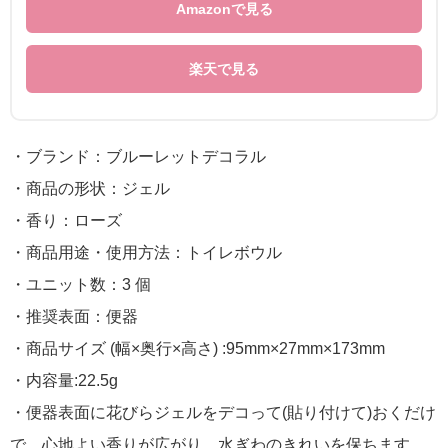
Amazonで見る
楽天で見る
・ブランド：ブルーレットデコラル
・商品の形状：ジェル
・香り：ローズ
・商品用途・使用方法：トイレボウル
・ユニット数：3 個
・推奨表面：便器
・商品サイズ (幅×奥行×高さ) :95mm×27mm×173mm
・内容量:22.5g
・便器表面に花びらジェルをデコって(貼り付けて)おくだけ
で、心地よい香りが広がり、水ぎわのきれいを保ちます