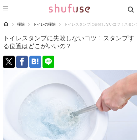
CATEGORY
記事カテゴリ
HOME
掃除
トイレの掃除
トイレスタンプに失敗しないコツ！スタンプ
気になる
トイレスタンプに失敗しないコツ！スタンプす
運気
る位置はどこがいいの？
洗濯
生活の知恵
お金
掃除
マナー
趣味
食材辞典
おすすめ