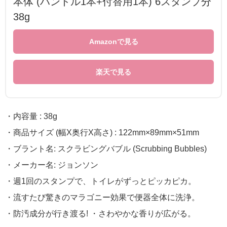
本体 (ハンドル1本+付替用1本) 6スタンプ分
38g
Amazonで見る
楽天で見る
・内容量 : 38g
・商品サイズ (幅X奥行X高さ) : 122mm×89mm×51mm
・ブラント名: スクラビングバブル (Scrubbing Bubbles)
・メーカー名: ジョンソン
・週1回のスタンプで、トイレがずっとピッカピカ。
・流すたび驚きのマラゴニー効果で便器全体に洗浄。
・防汚成分が行き渡る! ・さわやかな香りが広がる。