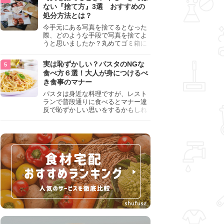
『NG行為』をチェックしましょう。
ない『捨て方』3選 おすすめの
処分方法とは？
今手元にある写真を捨てるとなった
際、どのような手段で写真を捨てよ
うと思いましたか？丸めてゴミ箱に
入れようと思った人は、要注意！写
真は個人情報が詰まっているので、
実は恥ずかしい？パスタのNGな
ただ丸めただけの状態で捨ててしま
食べ方６選！大人が身につけるべ
うのは危険です。写真にすべきでは
き食事のマナー
ない捨て方をまとめているので、ぜ
ひチェックしておきましょう。
パスタは身近な料理ですが、レスト
ランで普段通りに食べるとマナー違
反で恥ずかしい思いをするかもしれ
ません。スプーンの使用やすする音
など、日本人がやりがちな癖を把握
して、正しい食べ方を確認しましょ
う。大人の嗜みとして知っておきた
い新常識を解説します。