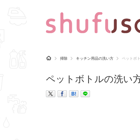
CATEGORY
記事カテゴリ
H
掃除
キッチン用品の洗い方
ペットボ
O
気になる
運気
M
E
ペットボトルの洗い
マナー
趣味