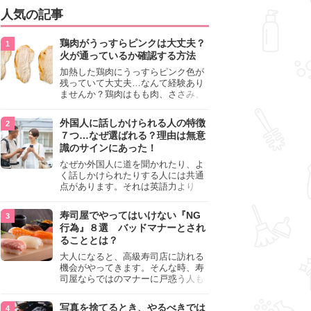
人気の記事
鶏肉がうっすらピンクは大丈夫？
火が通っているか確認する方法
加熱した鶏肉にうっすらピンク色が
残っていて大丈夫…なんて経験あり
ませんか？鶏肉はもも肉、ささみ、
手羽元など各部位によって食感や味
わいが異なり、いろいろと楽しめる
外国人に話しかけられる人の特徴
料理ですが、鶏肉は加熱した後でも
７つ…なぜ選ばれる？理由は無意
うっすらピンク色の部分が大丈夫な
識のサインにあった！
のと気になるときがあります。この
記事では生焼けか火が通っているの
なぜか外国人に道を聞かれたり、よ
かを確認する方法や、鶏肉を調理す
く話しかけられたりする人には共通
るときの注意点を紹介しますので、
点があります。それは英語力より
参考にしてみてくださいね。
も、無意識に発信している「話しか
けても大丈夫」というサインが関係
寿司屋でやってはいけない『NG
しています。よく選ばれる人の特徴
行為』８選 バッドマナーとされ
や、英語が苦手でも焦らない対処
ることとは？
法、自分を守るための注意点を詳し
く解説します。
大人になると、高級寿司店に訪れる
機会がやってきます。そんな時、寿
司屋ならではのマナーに戸惑う人も
少なくありません。本記事では、あ
らためて寿司屋でやってはいけない
写真を捨てるとき、やるべきでは