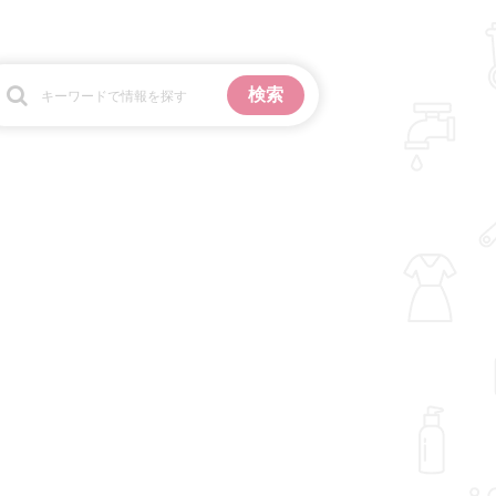
お金
掃除