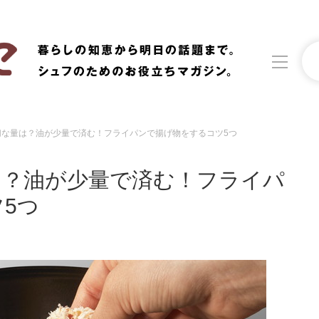
切な量は？油が少量で済む！フライパンで揚げ物をするコツ5つ
洗濯
生活の知恵
は？油が少量で済む！フライパ
食材辞典
おすすめ
5つ