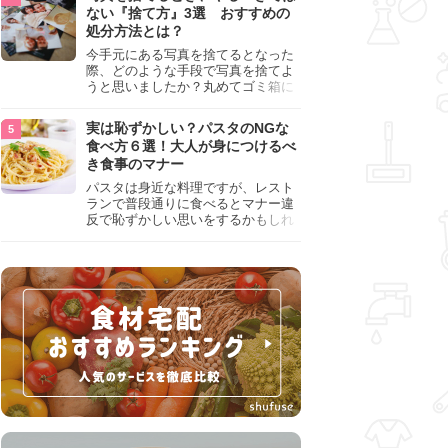
『NG行為』をチェックしましょう。
ない『捨て方』3選 おすすめの
処分方法とは？
今手元にある写真を捨てるとなった
際、どのような手段で写真を捨てよ
うと思いましたか？丸めてゴミ箱に
入れようと思った人は、要注意！写
真は個人情報が詰まっているので、
実は恥ずかしい？パスタのNGな
ただ丸めただけの状態で捨ててしま
食べ方６選！大人が身につけるべ
うのは危険です。写真にすべきでは
き食事のマナー
ない捨て方をまとめているので、ぜ
ひチェックしておきましょう。
パスタは身近な料理ですが、レスト
ランで普段通りに食べるとマナー違
反で恥ずかしい思いをするかもしれ
ません。スプーンの使用やすする音
など、日本人がやりがちな癖を把握
して、正しい食べ方を確認しましょ
う。大人の嗜みとして知っておきた
い新常識を解説します。