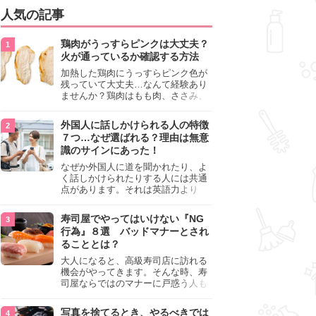
人気の記事
鶏肉がうっすらピンクは大丈夫？
火が通っているか確認する方法
加熱した鶏肉にうっすらピンク色が
残っていて大丈夫…なんて経験あり
ませんか？鶏肉はもも肉、ささみ、
手羽元など各部位によって食感や味
わいが異なり、いろいろと楽しめる
外国人に話しかけられる人の特徴
料理ですが、鶏肉は加熱した後でも
７つ…なぜ選ばれる？理由は無意
うっすらピンク色の部分が大丈夫な
識のサインにあった！
のと気になるときがあります。この
記事では生焼けか火が通っているの
なぜか外国人に道を聞かれたり、よ
かを確認する方法や、鶏肉を調理す
く話しかけられたりする人には共通
るときの注意点を紹介しますので、
点があります。それは英語力より
参考にしてみてくださいね。
も、無意識に発信している「話しか
けても大丈夫」というサインが関係
寿司屋でやってはいけない『NG
しています。よく選ばれる人の特徴
行為』８選 バッドマナーとされ
や、英語が苦手でも焦らない対処
ることとは？
法、自分を守るための注意点を詳し
く解説します。
大人になると、高級寿司店に訪れる
機会がやってきます。そんな時、寿
司屋ならではのマナーに戸惑う人も
少なくありません。本記事では、あ
らためて寿司屋でやってはいけない
写真を捨てるとき、やるべきでは