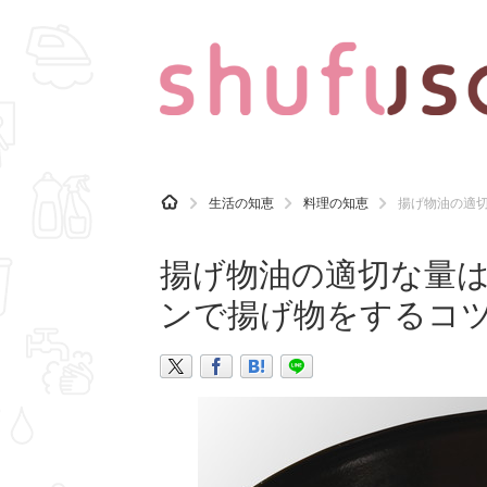
CATEGORY
記事カテゴリ
H
生活の知恵
料理の知恵
揚げ物油の適
O
気になる
運気
M
E
揚げ物油の適切な量
マナー
趣味
ンで揚げ物をするコツ