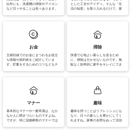
以外にも、洗濯槽の掃除やアイロン
とした工夫やアイディ。そんな「生
など日々やることは色々あります。
活の知恵」を取り入れるだけで、家
素材によっては、洗剤や洗い方を変
事が楽しくなったり便利になるでし
えなくてはいけません。梅雨の季節
ょう。日常のなかで、すぐに実践で
は部屋干しが多くなりニオイ対策も
きるおすすめの裏ワザをご紹介して
必要になりますね。カーテンやラグ
います。
マットなどの大きな洗濯物も、正し
い洗い方をすれば自宅で洗うことが
できます。洗濯に関するお役立ち情
報やお悩み解消のための情報をご紹
お金
掃除
介しています。
主婦目線でのお金にまつわるお役立
快適で心地よい暮らしを送るため
ち情報や節約術をご紹介していま
に、掃除は欠かせないものです。無
す。貯蓄をするためのコツなどもチ
駄なく効率的に家中をキレイにでき
ェックしてみて下さいね♪まだ実践し
るよう、場所ごとの掃除方法やコ
ていないものがあれば、ぜひ取り入
ツ、アイテムをご紹介しています。
れてみてはいかがでしょうか。
掃除が苦手、洗剤で手肌が荒れてし
まう、時間がない、など掃除に関す
るお悩みを解消できるお役立ち情報
がたくさんあります。
マナー
趣味
基本的なマナーや一般常識は、なか
趣味を持つことはリフレッシュにも
なか人に聞きづらいものですよね。
なり、日々の暮らしを豊かにしてく
ですが、特に冠婚葬祭のマナーでは
れますね。家事の合間をぬって没頭
失礼があってはいけませんので、失
できる時間は、忙しくしていても充
敗は避けたいところです。大人とし
実感が味わえます。特にガーデニン