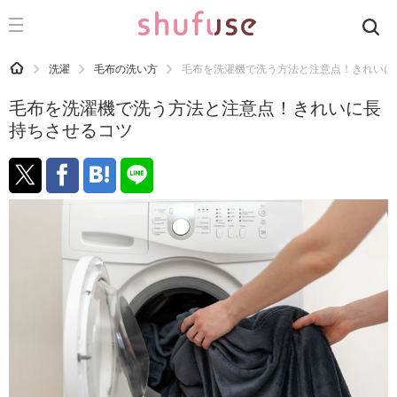
CATEGORY
記事カテゴリ
HOME
洗濯
毛布の洗い方
毛布を洗濯機で洗う方法と注意点！きれいに
気になる
毛布を洗濯機で洗う方法と注意点！きれいに長
運気
持ちさせるコツ
洗濯
生活の知恵
お金
掃除
マナー
趣味
食材辞典
おすすめ