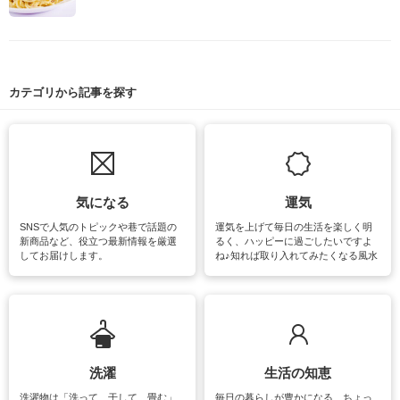
カテゴリから記事を探す
気になる
運気
SNSで人気のトピックや巷で話題の
運気を上げて毎日の生活を楽しく明
新商品など、役立つ最新情報を厳選
るく、ハッピーに過ごしたいですよ
してお届けします。
ね♪知れば取り入れてみたくなる風水
をはじめ、訪れたくなるパワースポ
ットや神社、お寺巡りなど運気をア
ップさせるための情報をご紹介して
います。
洗濯
生活の知恵
洗濯物は「洗って、干して、畳む」
毎日の暮らしが豊かになる、ちょっ