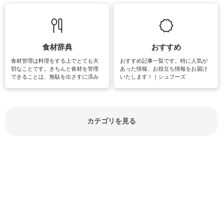
て知っておきたいマナー全般のお役
グやハーブ栽培は人気があり、他に
立ち情報やお悩み解消情報をご紹介
も読書やカメラ、旅行など皆さんが
しています。
楽しめそうな趣味に関する情報をご
紹介しています。
食材辞典
おすすめ
食材管理は料理をする上でとても大
おすすめ記事一覧です。特に人気が
切なことです。きちんと食材を管理
あった情報、お役立ち情報をお届け
できることは、無駄を出さすに済み
いたします！｜シュフーズ
節約にもつながりますね。買う時の
見分け方や保存方法、下処理方法な
どが分かる食材辞典は大いに役立つ
でしょう。食材に関するお役立ち情
報やお悩み解消情報など盛りだくさ
カテゴリを見る
んにご紹介しています。