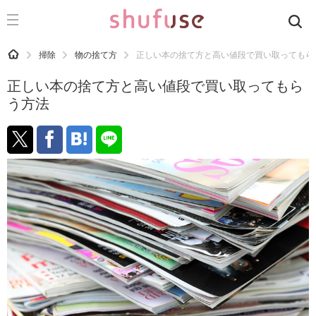
CATEGORY
記事カテゴリ
HOME
掃除
物の捨て方
正しい本の捨て方と高い値段で買い取ってもら
気になる
正しい本の捨て方と高い値段で買い取ってもら
運気
う方法
洗濯
生活の知恵
お金
掃除
マナー
趣味
食材辞典
おすすめ