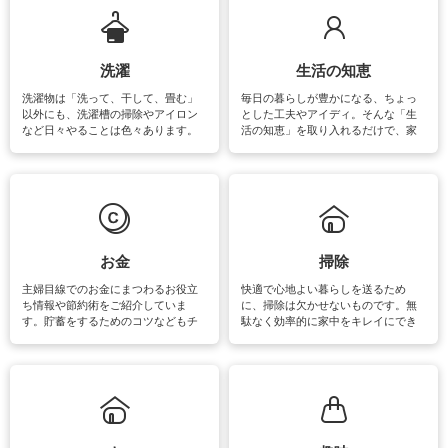
います。
洗濯
生活の知恵
洗濯物は「洗って、干して、畳む」
毎日の暮らしが豊かになる、ちょっ
以外にも、洗濯槽の掃除やアイロン
とした工夫やアイディ。そんな「生
など日々やることは色々あります。
活の知恵」を取り入れるだけで、家
素材によっては、洗剤や洗い方を変
事が楽しくなったり便利になるでし
えなくてはいけません。梅雨の季節
ょう。日常のなかで、すぐに実践で
は部屋干しが多くなりニオイ対策も
きるおすすめの裏ワザをご紹介して
必要になりますね。カーテンやラグ
います。
マットなどの大きな洗濯物も、正し
い洗い方をすれば自宅で洗うことが
できます。洗濯に関するお役立ち情
報やお悩み解消のための情報をご紹
お金
掃除
介しています。
主婦目線でのお金にまつわるお役立
快適で心地よい暮らしを送るため
ち情報や節約術をご紹介していま
に、掃除は欠かせないものです。無
す。貯蓄をするためのコツなどもチ
駄なく効率的に家中をキレイにでき
ェックしてみて下さいね♪まだ実践し
るよう、場所ごとの掃除方法やコ
ていないものがあれば、ぜひ取り入
ツ、アイテムをご紹介しています。
れてみてはいかがでしょうか。
掃除が苦手、洗剤で手肌が荒れてし
まう、時間がない、など掃除に関す
るお悩みを解消できるお役立ち情報
がたくさんあります。