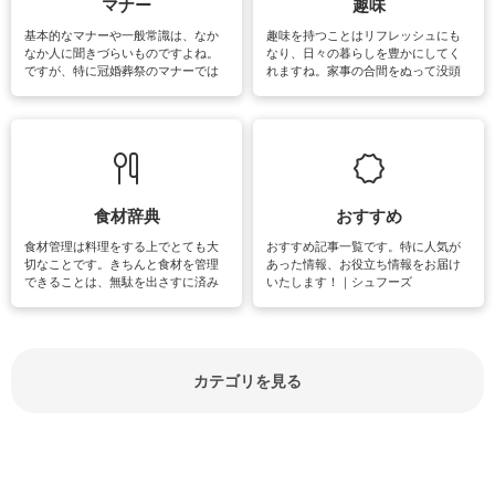
マナー
趣味
基本的なマナーや一般常識は、なか
趣味を持つことはリフレッシュにも
なか人に聞きづらいものですよね。
なり、日々の暮らしを豊かにしてく
ですが、特に冠婚葬祭のマナーでは
れますね。家事の合間をぬって没頭
失礼があってはいけませんので、失
できる時間は、忙しくしていても充
敗は避けたいところです。大人とし
実感が味わえます。特にガーデニン
て知っておきたいマナー全般のお役
グやハーブ栽培は人気があり、他に
立ち情報やお悩み解消情報をご紹介
も読書やカメラ、旅行など皆さんが
しています。
楽しめそうな趣味に関する情報をご
紹介しています。
食材辞典
おすすめ
食材管理は料理をする上でとても大
おすすめ記事一覧です。特に人気が
切なことです。きちんと食材を管理
あった情報、お役立ち情報をお届け
できることは、無駄を出さすに済み
いたします！｜シュフーズ
節約にもつながりますね。買う時の
見分け方や保存方法、下処理方法な
どが分かる食材辞典は大いに役立つ
でしょう。食材に関するお役立ち情
報やお悩み解消情報など盛りだくさ
カテゴリを見る
んにご紹介しています。