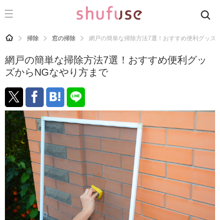
CATEGORY
記事カテゴリ
HOME
掃除
窓の掃除
網戸の簡単な掃除方法7選！おすすめ便利グッズ
気になる
網戸の簡単な掃除方法7選！おすすめ便利グッ
運気
ズからNGなやり方まで
洗濯
生活の知恵
お金
掃除
マナー
趣味
食材辞典
おすすめ