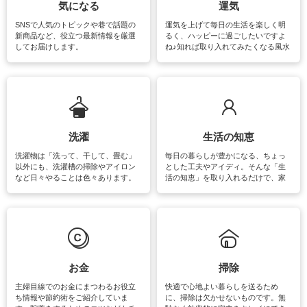
気になる
運気
SNSで人気のトピックや巷で話題の
運気を上げて毎日の生活を楽しく明
新商品など、役立つ最新情報を厳選
るく、ハッピーに過ごしたいですよ
してお届けします。
ね♪知れば取り入れてみたくなる風水
をはじめ、訪れたくなるパワースポ
ットや神社、お寺巡りなど運気をア
ップさせるための情報をご紹介して
います。
洗濯
生活の知恵
洗濯物は「洗って、干して、畳む」
毎日の暮らしが豊かになる、ちょっ
以外にも、洗濯槽の掃除やアイロン
とした工夫やアイディ。そんな「生
など日々やることは色々あります。
活の知恵」を取り入れるだけで、家
素材によっては、洗剤や洗い方を変
事が楽しくなったり便利になるでし
えなくてはいけません。梅雨の季節
ょう。日常のなかで、すぐに実践で
は部屋干しが多くなりニオイ対策も
きるおすすめの裏ワザをご紹介して
必要になりますね。カーテンやラグ
います。
マットなどの大きな洗濯物も、正し
い洗い方をすれば自宅で洗うことが
できます。洗濯に関するお役立ち情
報やお悩み解消のための情報をご紹
お金
掃除
介しています。
主婦目線でのお金にまつわるお役立
快適で心地よい暮らしを送るため
ち情報や節約術をご紹介していま
に、掃除は欠かせないものです。無