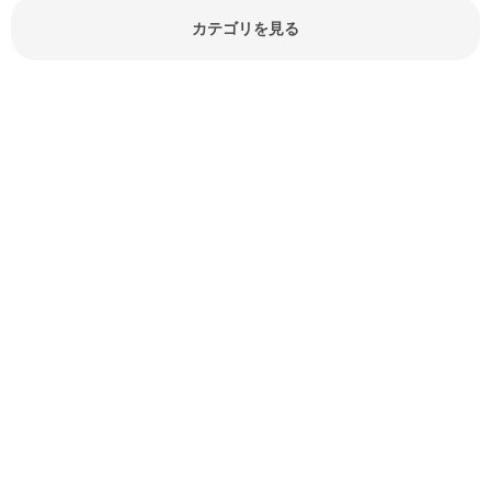
でしょう。食材に関するお役立ち情
報やお悩み解消情報など盛りだくさ
カテゴリを見る
んにご紹介しています。