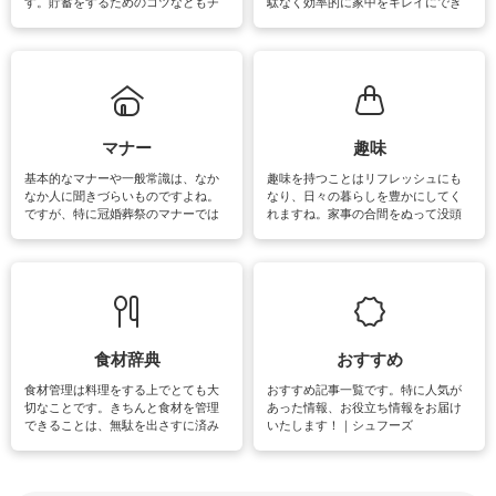
す。貯蓄をするためのコツなどもチ
駄なく効率的に家中をキレイにでき
ェックしてみて下さいね♪まだ実践し
るよう、場所ごとの掃除方法やコ
ていないものがあれば、ぜひ取り入
ツ、アイテムをご紹介しています。
れてみてはいかがでしょうか。
掃除が苦手、洗剤で手肌が荒れてし
まう、時間がない、など掃除に関す
るお悩みを解消できるお役立ち情報
がたくさんあります。
マナー
趣味
基本的なマナーや一般常識は、なか
趣味を持つことはリフレッシュにも
なか人に聞きづらいものですよね。
なり、日々の暮らしを豊かにしてく
ですが、特に冠婚葬祭のマナーでは
れますね。家事の合間をぬって没頭
失礼があってはいけませんので、失
できる時間は、忙しくしていても充
敗は避けたいところです。大人とし
実感が味わえます。特にガーデニン
て知っておきたいマナー全般のお役
グやハーブ栽培は人気があり、他に
立ち情報やお悩み解消情報をご紹介
も読書やカメラ、旅行など皆さんが
しています。
楽しめそうな趣味に関する情報をご
紹介しています。
食材辞典
おすすめ
食材管理は料理をする上でとても大
おすすめ記事一覧です。特に人気が
切なことです。きちんと食材を管理
あった情報、お役立ち情報をお届け
できることは、無駄を出さすに済み
いたします！｜シュフーズ
節約にもつながりますね。買う時の
見分け方や保存方法、下処理方法な
どが分かる食材辞典は大いに役立つ