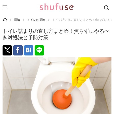
CATEGORY
記事カテゴリ
HOME
掃除
トイレの掃除
トイレ詰まりの直し方まとめ！焦らずにやる
気になる
トイレ詰まりの直し方まとめ！焦らずにやるべ
運気
き対処法と予防対策
洗濯
生活の知恵
お金
掃除
マナー
趣味
食材辞典
おすすめ