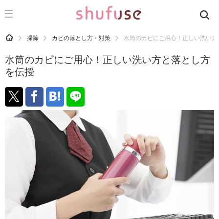
CATEGORY
記事カテゴリ
HOME
掃除
カビの落とし方・対策
水筒のカビにご用心！正しい洗い方
気になる
水筒のカビにご用心！正しい洗い方と落とし方
運気
を伝授
洗濯
生活の知恵
お金
掃除
マナー
趣味
食材辞典
おすすめ