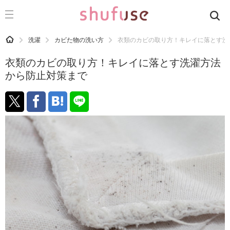
CATEGORY
記事カテゴリ
HOME
洗濯
カビた物の洗い方
衣類のカビの取り方！キレイに落とす洗
気になる
衣類のカビの取り方！キレイに落とす洗濯方法
運気
から防止対策まで
洗濯
生活の知恵
お金
掃除
マナー
趣味
食材辞典
おすすめ