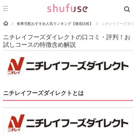
CATEGORY
記事カテゴリ
HOME
食事宅配おすすめ人気ランキング【徹底比較】
ニチレイフーズダイ
気になる
ニチレイフーズダイレクトの口コミ・評判！お
運気
試しコースの特徴含め解説
洗濯
生活の知恵
お金
掃除
ニチレイフーズダイレクトとは
マナー
趣味
食材辞典
おすすめ