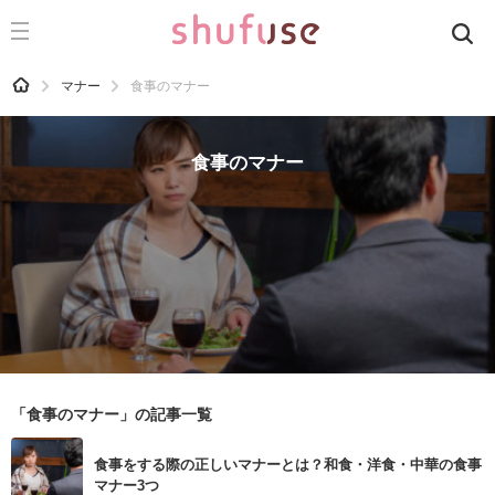
CATEGORY
記事カテゴリ
HOME
マナー
食事のマナー
気になる
運気
食事のマナー
洗濯
生活の知恵
お金
掃除
マナー
趣味
「食事のマナー」の記事一覧
食材辞典
食事をする際の正しいマナーとは？和食・洋食・中華の食事
おすすめ
マナー3つ