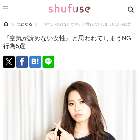
CATEGORY
記事カテゴリ
HOME
気になる
『空気が読めない女性』と思われてしまうNG行為5選
気になる
『空気が読めない女性』と思われてしまうNG
運気
行為5選
洗濯
生活の知恵
お金
掃除
マナー
趣味
食材辞典
おすすめ