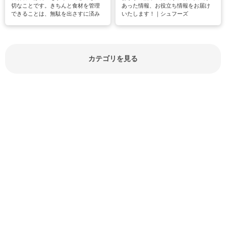
切なことです。きちんと食材を管理
あった情報、お役立ち情報をお届け
できることは、無駄を出さすに済み
いたします！｜シュフーズ
節約にもつながりますね。買う時の
見分け方や保存方法、下処理方法な
どが分かる食材辞典は大いに役立つ
でしょう。食材に関するお役立ち情
報やお悩み解消情報など盛りだくさ
カテゴリを見る
んにご紹介しています。