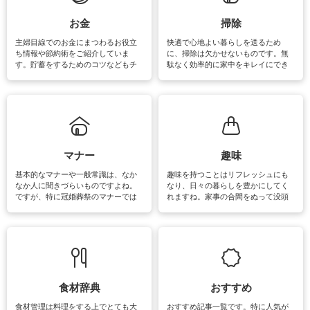
できます。洗濯に関するお役立ち情
報やお悩み解消のための情報をご紹
お金
掃除
介しています。
主婦目線でのお金にまつわるお役立
快適で心地よい暮らしを送るため
ち情報や節約術をご紹介していま
に、掃除は欠かせないものです。無
す。貯蓄をするためのコツなどもチ
駄なく効率的に家中をキレイにでき
ェックしてみて下さいね♪まだ実践し
るよう、場所ごとの掃除方法やコ
ていないものがあれば、ぜひ取り入
ツ、アイテムをご紹介しています。
れてみてはいかがでしょうか。
掃除が苦手、洗剤で手肌が荒れてし
まう、時間がない、など掃除に関す
るお悩みを解消できるお役立ち情報
がたくさんあります。
マナー
趣味
基本的なマナーや一般常識は、なか
趣味を持つことはリフレッシュにも
なか人に聞きづらいものですよね。
なり、日々の暮らしを豊かにしてく
ですが、特に冠婚葬祭のマナーでは
れますね。家事の合間をぬって没頭
失礼があってはいけませんので、失
できる時間は、忙しくしていても充
敗は避けたいところです。大人とし
実感が味わえます。特にガーデニン
て知っておきたいマナー全般のお役
グやハーブ栽培は人気があり、他に
立ち情報やお悩み解消情報をご紹介
も読書やカメラ、旅行など皆さんが
しています。
楽しめそうな趣味に関する情報をご
紹介しています。
食材辞典
おすすめ
食材管理は料理をする上でとても大
おすすめ記事一覧です。特に人気が