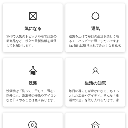
気になる
運気
SNSで人気のトピックや巷で話題の
運気を上げて毎日の生活を楽しく明
新商品など、役立つ最新情報を厳選
るく、ハッピーに過ごしたいですよ
してお届けします。
ね♪知れば取り入れてみたくなる風水
をはじめ、訪れたくなるパワースポ
ットや神社、お寺巡りなど運気をア
ップさせるための情報をご紹介して
います。
洗濯
生活の知恵
洗濯物は「洗って、干して、畳む」
毎日の暮らしが豊かになる、ちょっ
以外にも、洗濯槽の掃除やアイロン
とした工夫やアイディ。そんな「生
など日々やることは色々あります。
活の知恵」を取り入れるだけで、家
素材によっては、洗剤や洗い方を変
事が楽しくなったり便利になるでし
えなくてはいけません。梅雨の季節
ょう。日常のなかで、すぐに実践で
は部屋干しが多くなりニオイ対策も
きるおすすめの裏ワザをご紹介して
必要になりますね。カーテンやラグ
います。
マットなどの大きな洗濯物も、正し
い洗い方をすれば自宅で洗うことが