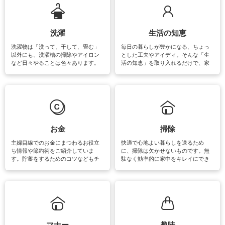
洗濯
生活の知恵
洗濯物は「洗って、干して、畳む」
毎日の暮らしが豊かになる、ちょっ
以外にも、洗濯槽の掃除やアイロン
とした工夫やアイディ。そんな「生
など日々やることは色々あります。
活の知恵」を取り入れるだけで、家
素材によっては、洗剤や洗い方を変
事が楽しくなったり便利になるでし
えなくてはいけません。梅雨の季節
ょう。日常のなかで、すぐに実践で
は部屋干しが多くなりニオイ対策も
きるおすすめの裏ワザをご紹介して
必要になりますね。カーテンやラグ
います。
マットなどの大きな洗濯物も、正し
い洗い方をすれば自宅で洗うことが
できます。洗濯に関するお役立ち情
報やお悩み解消のための情報をご紹
お金
掃除
介しています。
主婦目線でのお金にまつわるお役立
快適で心地よい暮らしを送るため
ち情報や節約術をご紹介していま
に、掃除は欠かせないものです。無
す。貯蓄をするためのコツなどもチ
駄なく効率的に家中をキレイにでき
ェックしてみて下さいね♪まだ実践し
るよう、場所ごとの掃除方法やコ
ていないものがあれば、ぜひ取り入
ツ、アイテムをご紹介しています。
れてみてはいかがでしょうか。
掃除が苦手、洗剤で手肌が荒れてし
まう、時間がない、など掃除に関す
るお悩みを解消できるお役立ち情報
がたくさんあります。
マナー
趣味