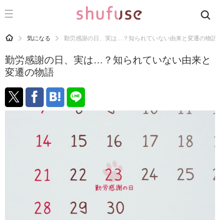
CATEGORY
記事カテゴリ
HOME
気になる
勤労感謝の日、実は…？知られていない由来と変遷の物語
気になる
勤労感謝の日、実は…？知られていない由来と
運気
変遷の物語
洗濯
生活の知恵
お金
掃除
マナー
趣味
食材辞典
おすすめ