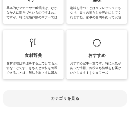
基本的なマナーや一般常識は、なか
趣味を持つことはリフレッシュにも
なか人に聞きづらいものですよね。
なり、日々の暮らしを豊かにしてく
ですが、特に冠婚葬祭のマナーでは
れますね。家事の合間をぬって没頭
失礼があってはいけませんので、失
できる時間は、忙しくしていても充
敗は避けたいところです。大人とし
実感が味わえます。特にガーデニン
て知っておきたいマナー全般のお役
グやハーブ栽培は人気があり、他に
立ち情報やお悩み解消情報をご紹介
も読書やカメラ、旅行など皆さんが
しています。
楽しめそうな趣味に関する情報をご
紹介しています。
食材辞典
おすすめ
食材管理は料理をする上でとても大
おすすめ記事一覧です。特に人気が
切なことです。きちんと食材を管理
あった情報、お役立ち情報をお届け
できることは、無駄を出さすに済み
いたします！｜シュフーズ
節約にもつながりますね。買う時の
見分け方や保存方法、下処理方法な
どが分かる食材辞典は大いに役立つ
でしょう。食材に関するお役立ち情
報やお悩み解消情報など盛りだくさ
カテゴリを見る
んにご紹介しています。