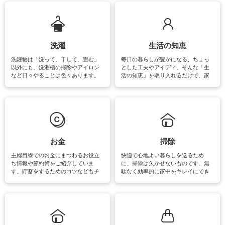
ップさせるための情報をご紹介して
います。
洗濯
生活の知恵
洗濯物は「洗って、干して、畳む」
毎日の暮らしが豊かになる、ちょっ
以外にも、洗濯槽の掃除やアイロン
とした工夫やアイディ。そんな「生
など日々やることは色々あります。
活の知恵」を取り入れるだけで、家
素材によっては、洗剤や洗い方を変
事が楽しくなったり便利になるでし
えなくてはいけません。梅雨の季節
ょう。日常のなかで、すぐに実践で
は部屋干しが多くなりニオイ対策も
きるおすすめの裏ワザをご紹介して
必要になりますね。カーテンやラグ
います。
マットなどの大きな洗濯物も、正し
い洗い方をすれば自宅で洗うことが
できます。洗濯に関するお役立ち情
報やお悩み解消のための情報をご紹
お金
掃除
介しています。
主婦目線でのお金にまつわるお役立
快適で心地よい暮らしを送るため
ち情報や節約術をご紹介していま
に、掃除は欠かせないものです。無
す。貯蓄をするためのコツなどもチ
駄なく効率的に家中をキレイにでき
ェックしてみて下さいね♪まだ実践し
るよう、場所ごとの掃除方法やコ
ていないものがあれば、ぜひ取り入
ツ、アイテムをご紹介しています。
れてみてはいかがでしょうか。
掃除が苦手、洗剤で手肌が荒れてし
まう、時間がない、など掃除に関す
るお悩みを解消できるお役立ち情報
がたくさんあります。