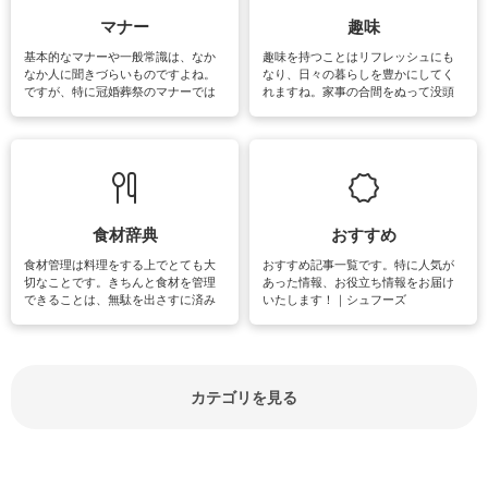
マナー
趣味
基本的なマナーや一般常識は、なか
趣味を持つことはリフレッシュにも
なか人に聞きづらいものですよね。
なり、日々の暮らしを豊かにしてく
ですが、特に冠婚葬祭のマナーでは
れますね。家事の合間をぬって没頭
失礼があってはいけませんので、失
できる時間は、忙しくしていても充
敗は避けたいところです。大人とし
実感が味わえます。特にガーデニン
て知っておきたいマナー全般のお役
グやハーブ栽培は人気があり、他に
立ち情報やお悩み解消情報をご紹介
も読書やカメラ、旅行など皆さんが
しています。
楽しめそうな趣味に関する情報をご
紹介しています。
食材辞典
おすすめ
食材管理は料理をする上でとても大
おすすめ記事一覧です。特に人気が
切なことです。きちんと食材を管理
あった情報、お役立ち情報をお届け
できることは、無駄を出さすに済み
いたします！｜シュフーズ
節約にもつながりますね。買う時の
見分け方や保存方法、下処理方法な
どが分かる食材辞典は大いに役立つ
でしょう。食材に関するお役立ち情
報やお悩み解消情報など盛りだくさ
カテゴリを見る
んにご紹介しています。