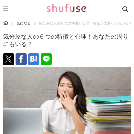
CATEGORY
記事カテゴリ
HOME
気になる
気分屋な人の６つの特徴と心理！あなたの周りにもいる？
気になる
気分屋な人の６つの特徴と心理！あなたの周り
運気
にもいる？
洗濯
生活の知恵
お金
掃除
マナー
趣味
食材辞典
おすすめ