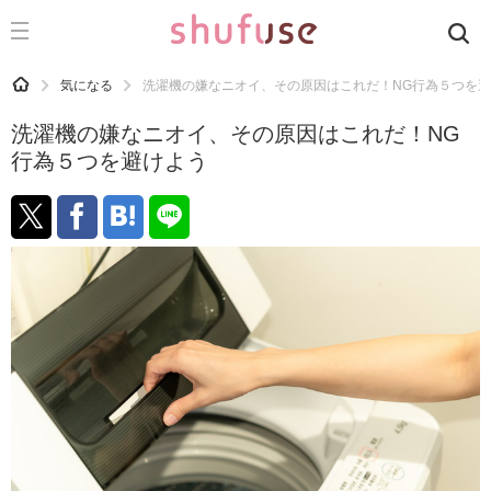
CATEGORY
記事カテゴリ
HOME
気になる
洗濯機の嫌なニオイ、その原因はこれだ！NG行為５つを
気になる
洗濯機の嫌なニオイ、その原因はこれだ！NG
運気
行為５つを避けよう
洗濯
生活の知恵
お金
掃除
マナー
趣味
食材辞典
おすすめ