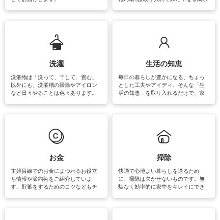
をはじめ、訪れたくなるパワースポ
ットや神社、お寺巡りなど運気をア
ップさせるための情報をご紹介して
います。
洗濯
生活の知恵
洗濯物は「洗って、干して、畳む」
毎日の暮らしが豊かになる、ちょっ
以外にも、洗濯槽の掃除やアイロン
とした工夫やアイディ。そんな「生
など日々やることは色々あります。
活の知恵」を取り入れるだけで、家
素材によっては、洗剤や洗い方を変
事が楽しくなったり便利になるでし
えなくてはいけません。梅雨の季節
ょう。日常のなかで、すぐに実践で
は部屋干しが多くなりニオイ対策も
きるおすすめの裏ワザをご紹介して
必要になりますね。カーテンやラグ
います。
マットなどの大きな洗濯物も、正し
い洗い方をすれば自宅で洗うことが
できます。洗濯に関するお役立ち情
報やお悩み解消のための情報をご紹
お金
掃除
介しています。
主婦目線でのお金にまつわるお役立
快適で心地よい暮らしを送るため
ち情報や節約術をご紹介していま
に、掃除は欠かせないものです。無
す。貯蓄をするためのコツなどもチ
駄なく効率的に家中をキレイにでき
ェックしてみて下さいね♪まだ実践し
るよう、場所ごとの掃除方法やコ
ていないものがあれば、ぜひ取り入
ツ、アイテムをご紹介しています。
れてみてはいかがでしょうか。
掃除が苦手、洗剤で手肌が荒れてし
まう、時間がない、など掃除に関す