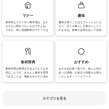
るお悩みを解消できるお役立ち情報
がたくさんあります。
マナー
趣味
基本的なマナーや一般常識は、なか
趣味を持つことはリフレッシュにも
なか人に聞きづらいものですよね。
なり、日々の暮らしを豊かにしてく
ですが、特に冠婚葬祭のマナーでは
れますね。家事の合間をぬって没頭
失礼があってはいけませんので、失
できる時間は、忙しくしていても充
敗は避けたいところです。大人とし
実感が味わえます。特にガーデニン
て知っておきたいマナー全般のお役
グやハーブ栽培は人気があり、他に
立ち情報やお悩み解消情報をご紹介
も読書やカメラ、旅行など皆さんが
しています。
楽しめそうな趣味に関する情報をご
紹介しています。
食材辞典
おすすめ
食材管理は料理をする上でとても大
おすすめ記事一覧です。特に人気が
切なことです。きちんと食材を管理
あった情報、お役立ち情報をお届け
できることは、無駄を出さすに済み
いたします！｜シュフーズ
節約にもつながりますね。買う時の
見分け方や保存方法、下処理方法な
どが分かる食材辞典は大いに役立つ
でしょう。食材に関するお役立ち情
報やお悩み解消情報など盛りだくさ
カテゴリを見る
んにご紹介しています。