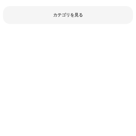
どが分かる食材辞典は大いに役立つ
でしょう。食材に関するお役立ち情
報やお悩み解消情報など盛りだくさ
カテゴリを見る
んにご紹介しています。