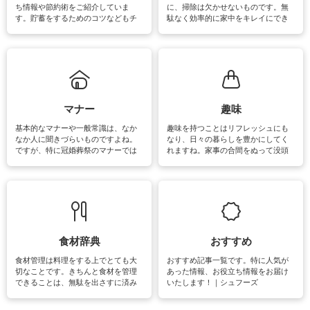
ち情報や節約術をご紹介していま
に、掃除は欠かせないものです。無
す。貯蓄をするためのコツなどもチ
駄なく効率的に家中をキレイにでき
ェックしてみて下さいね♪まだ実践し
るよう、場所ごとの掃除方法やコ
ていないものがあれば、ぜひ取り入
ツ、アイテムをご紹介しています。
れてみてはいかがでしょうか。
掃除が苦手、洗剤で手肌が荒れてし
まう、時間がない、など掃除に関す
るお悩みを解消できるお役立ち情報
がたくさんあります。
マナー
趣味
基本的なマナーや一般常識は、なか
趣味を持つことはリフレッシュにも
なか人に聞きづらいものですよね。
なり、日々の暮らしを豊かにしてく
ですが、特に冠婚葬祭のマナーでは
れますね。家事の合間をぬって没頭
失礼があってはいけませんので、失
できる時間は、忙しくしていても充
敗は避けたいところです。大人とし
実感が味わえます。特にガーデニン
て知っておきたいマナー全般のお役
グやハーブ栽培は人気があり、他に
立ち情報やお悩み解消情報をご紹介
も読書やカメラ、旅行など皆さんが
しています。
楽しめそうな趣味に関する情報をご
紹介しています。
食材辞典
おすすめ
食材管理は料理をする上でとても大
おすすめ記事一覧です。特に人気が
切なことです。きちんと食材を管理
あった情報、お役立ち情報をお届け
できることは、無駄を出さすに済み
いたします！｜シュフーズ
節約にもつながりますね。買う時の
見分け方や保存方法、下処理方法な