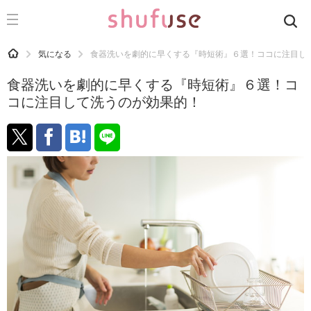
CATEGORY
記事カテゴリ
HOME
気になる
食器洗いを劇的に早くする『時短術』６選！ココに注目し
気になる
食器洗いを劇的に早くする『時短術』６選！コ
運気
コに注目して洗うのが効果的！
洗濯
生活の知恵
お金
掃除
マナー
趣味
食材辞典
おすすめ