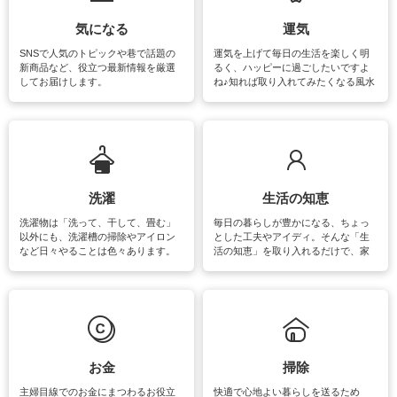
気になる
運気
SNSで人気のトピックや巷で話題の
運気を上げて毎日の生活を楽しく明
新商品など、役立つ最新情報を厳選
るく、ハッピーに過ごしたいですよ
してお届けします。
ね♪知れば取り入れてみたくなる風水
をはじめ、訪れたくなるパワースポ
ットや神社、お寺巡りなど運気をア
ップさせるための情報をご紹介して
います。
洗濯
生活の知恵
洗濯物は「洗って、干して、畳む」
毎日の暮らしが豊かになる、ちょっ
以外にも、洗濯槽の掃除やアイロン
とした工夫やアイディ。そんな「生
など日々やることは色々あります。
活の知恵」を取り入れるだけで、家
素材によっては、洗剤や洗い方を変
事が楽しくなったり便利になるでし
えなくてはいけません。梅雨の季節
ょう。日常のなかで、すぐに実践で
は部屋干しが多くなりニオイ対策も
きるおすすめの裏ワザをご紹介して
必要になりますね。カーテンやラグ
います。
マットなどの大きな洗濯物も、正し
い洗い方をすれば自宅で洗うことが
できます。洗濯に関するお役立ち情
報やお悩み解消のための情報をご紹
お金
掃除
介しています。
主婦目線でのお金にまつわるお役立
快適で心地よい暮らしを送るため