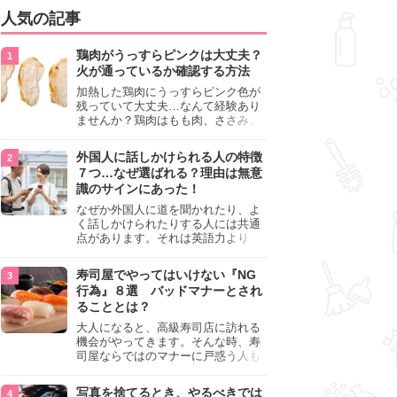
人気の記事
鶏肉がうっすらピンクは大丈夫？
火が通っているか確認する方法
加熱した鶏肉にうっすらピンク色が
残っていて大丈夫…なんて経験あり
ませんか？鶏肉はもも肉、ささみ、
手羽元など各部位によって食感や味
わいが異なり、いろいろと楽しめる
外国人に話しかけられる人の特徴
料理ですが、鶏肉は加熱した後でも
７つ…なぜ選ばれる？理由は無意
うっすらピンク色の部分が大丈夫な
識のサインにあった！
のと気になるときがあります。この
記事では生焼けか火が通っているの
なぜか外国人に道を聞かれたり、よ
かを確認する方法や、鶏肉を調理す
く話しかけられたりする人には共通
るときの注意点を紹介しますので、
点があります。それは英語力より
参考にしてみてくださいね。
も、無意識に発信している「話しか
けても大丈夫」というサインが関係
寿司屋でやってはいけない『NG
しています。よく選ばれる人の特徴
行為』８選 バッドマナーとされ
や、英語が苦手でも焦らない対処
ることとは？
法、自分を守るための注意点を詳し
く解説します。
大人になると、高級寿司店に訪れる
機会がやってきます。そんな時、寿
司屋ならではのマナーに戸惑う人も
少なくありません。本記事では、あ
らためて寿司屋でやってはいけない
写真を捨てるとき、やるべきでは