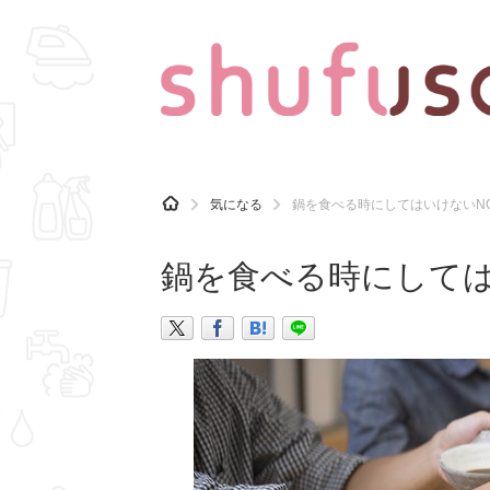
CATEGORY
記事カテゴリ
H
気になる
鍋を食べる時にしてはいけないN
O
気になる
運気
M
E
鍋を食べる時にしては
マナー
趣味