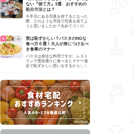
『NG行為』をチェックしましょう。
ない『捨て方』3選 おすすめの
処分方法とは？
今手元にある写真を捨てるとなった
際、どのような手段で写真を捨てよ
うと思いましたか？丸めてゴミ箱に
入れようと思った人は、要注意！写
真は個人情報が詰まっているので、
実は恥ずかしい？パスタのNGな
ただ丸めただけの状態で捨ててしま
食べ方６選！大人が身につけるべ
うのは危険です。写真にすべきでは
き食事のマナー
ない捨て方をまとめているので、ぜ
ひチェックしておきましょう。
パスタは身近な料理ですが、レスト
ランで普段通りに食べるとマナー違
反で恥ずかしい思いをするかもしれ
ません。スプーンの使用やすする音
など、日本人がやりがちな癖を把握
して、正しい食べ方を確認しましょ
う。大人の嗜みとして知っておきた
い新常識を解説します。