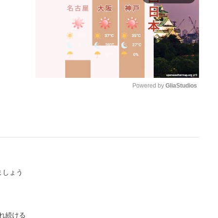
Powered by 
GliaStudios
M
u
t
e
ましょう
れ続ける