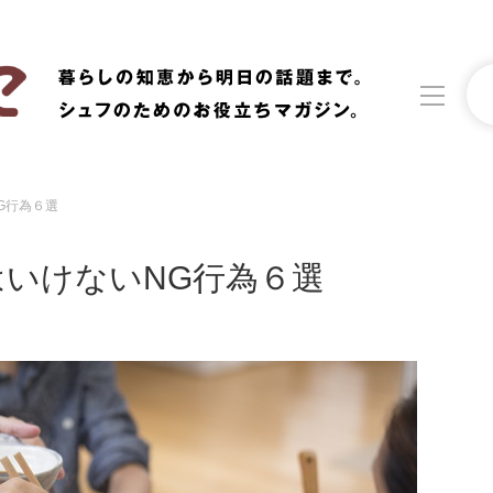
G行為６選
洗濯
生活の知恵
いけないNG行為６選
食材辞典
おすすめ