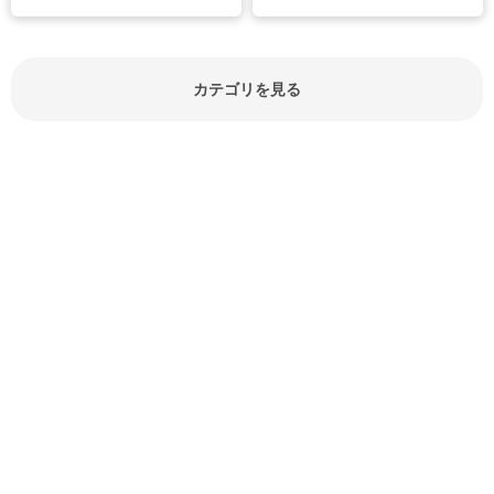
節約にもつながりますね。買う時の
見分け方や保存方法、下処理方法な
どが分かる食材辞典は大いに役立つ
でしょう。食材に関するお役立ち情
報やお悩み解消情報など盛りだくさ
カテゴリを見る
んにご紹介しています。