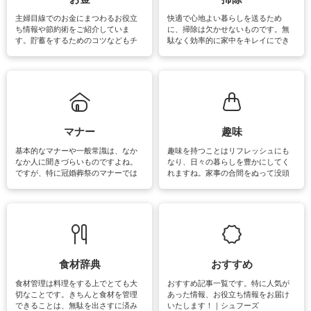
介しています。
主婦目線でのお金にまつわるお役立
快適で心地よい暮らしを送るため
ち情報や節約術をご紹介していま
に、掃除は欠かせないものです。無
す。貯蓄をするためのコツなどもチ
駄なく効率的に家中をキレイにでき
ェックしてみて下さいね♪まだ実践し
るよう、場所ごとの掃除方法やコ
ていないものがあれば、ぜひ取り入
ツ、アイテムをご紹介しています。
れてみてはいかがでしょうか。
掃除が苦手、洗剤で手肌が荒れてし
まう、時間がない、など掃除に関す
るお悩みを解消できるお役立ち情報
がたくさんあります。
マナー
趣味
基本的なマナーや一般常識は、なか
趣味を持つことはリフレッシュにも
なか人に聞きづらいものですよね。
なり、日々の暮らしを豊かにしてく
ですが、特に冠婚葬祭のマナーでは
れますね。家事の合間をぬって没頭
失礼があってはいけませんので、失
できる時間は、忙しくしていても充
敗は避けたいところです。大人とし
実感が味わえます。特にガーデニン
て知っておきたいマナー全般のお役
グやハーブ栽培は人気があり、他に
立ち情報やお悩み解消情報をご紹介
も読書やカメラ、旅行など皆さんが
しています。
楽しめそうな趣味に関する情報をご
紹介しています。
食材辞典
おすすめ
食材管理は料理をする上でとても大
おすすめ記事一覧です。特に人気が
切なことです。きちんと食材を管理
あった情報、お役立ち情報をお届け
できることは、無駄を出さすに済み
いたします！｜シュフーズ