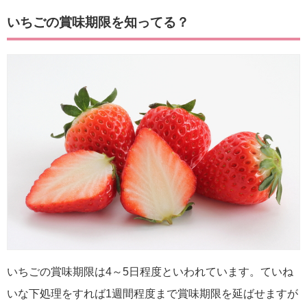
いちごの賞味期限を知ってる？
いちごの賞味期限は
4
～
5
日程度といわれています。ていね
いな下処理をすれば
1
週間程度まで賞味期限を延ばせますが