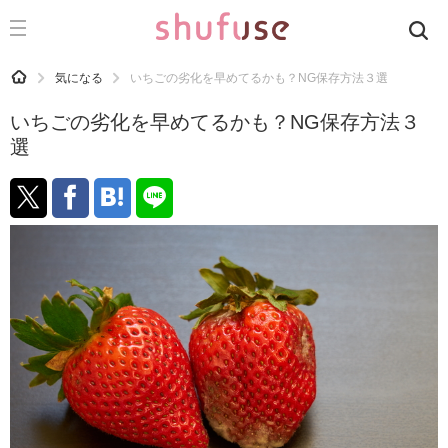
CATEGORY
記事カテゴリ
HOME
気になる
いちごの劣化を早めてるかも？NG保存方法３選
気になる
いちごの劣化を早めてるかも？NG保存方法３
運気
選
洗濯
生活の知恵
お金
掃除
マナー
趣味
食材辞典
おすすめ