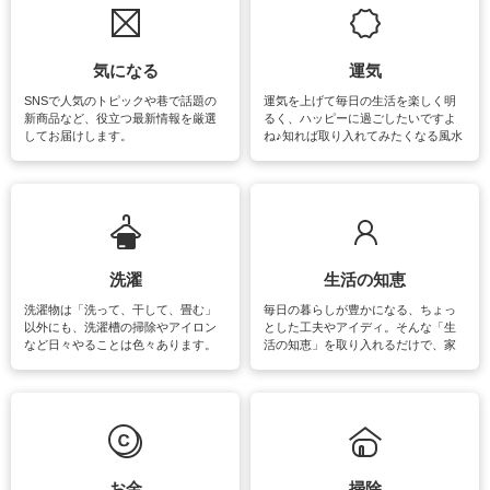
気になる
運気
SNSで人気のトピックや巷で話題の
運気を上げて毎日の生活を楽しく明
新商品など、役立つ最新情報を厳選
るく、ハッピーに過ごしたいですよ
してお届けします。
ね♪知れば取り入れてみたくなる風水
をはじめ、訪れたくなるパワースポ
ットや神社、お寺巡りなど運気をア
ップさせるための情報をご紹介して
います。
洗濯
生活の知恵
洗濯物は「洗って、干して、畳む」
毎日の暮らしが豊かになる、ちょっ
以外にも、洗濯槽の掃除やアイロン
とした工夫やアイディ。そんな「生
など日々やることは色々あります。
活の知恵」を取り入れるだけで、家
素材によっては、洗剤や洗い方を変
事が楽しくなったり便利になるでし
えなくてはいけません。梅雨の季節
ょう。日常のなかで、すぐに実践で
は部屋干しが多くなりニオイ対策も
きるおすすめの裏ワザをご紹介して
必要になりますね。カーテンやラグ
います。
マットなどの大きな洗濯物も、正し
い洗い方をすれば自宅で洗うことが
できます。洗濯に関するお役立ち情
報やお悩み解消のための情報をご紹
お金
掃除