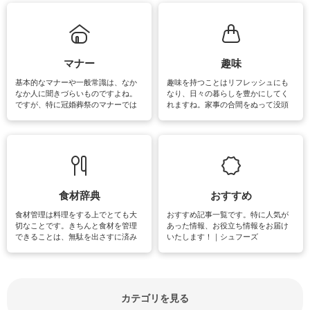
れてみてはいかがでしょうか。
掃除が苦手、洗剤で手肌が荒れてし
まう、時間がない、など掃除に関す
るお悩みを解消できるお役立ち情報
がたくさんあります。
マナー
趣味
基本的なマナーや一般常識は、なか
趣味を持つことはリフレッシュにも
なか人に聞きづらいものですよね。
なり、日々の暮らしを豊かにしてく
ですが、特に冠婚葬祭のマナーでは
れますね。家事の合間をぬって没頭
失礼があってはいけませんので、失
できる時間は、忙しくしていても充
敗は避けたいところです。大人とし
実感が味わえます。特にガーデニン
て知っておきたいマナー全般のお役
グやハーブ栽培は人気があり、他に
立ち情報やお悩み解消情報をご紹介
も読書やカメラ、旅行など皆さんが
しています。
楽しめそうな趣味に関する情報をご
紹介しています。
食材辞典
おすすめ
食材管理は料理をする上でとても大
おすすめ記事一覧です。特に人気が
切なことです。きちんと食材を管理
あった情報、お役立ち情報をお届け
できることは、無駄を出さすに済み
いたします！｜シュフーズ
節約にもつながりますね。買う時の
見分け方や保存方法、下処理方法な
どが分かる食材辞典は大いに役立つ
でしょう。食材に関するお役立ち情
報やお悩み解消情報など盛りだくさ
カテゴリを見る
んにご紹介しています。