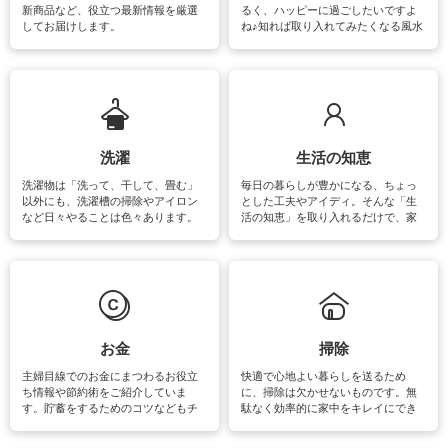
新商品など、役立つ最新情報を厳選
るく、ハッピーに過ごしたいですよ
してお届けします。
ね♪知れば取り入れてみたくなる風水
をはじめ、訪れたくなるパワースポ
ットや神社、お寺巡りなど運気をア
ップさせるための情報をご紹介して
います。
洗濯
生活の知恵
洗濯物は「洗って、干して、畳む」
毎日の暮らしが豊かになる、ちょっ
以外にも、洗濯槽の掃除やアイロン
とした工夫やアイディ。そんな「生
など日々やることは色々あります。
活の知恵」を取り入れるだけで、家
素材によっては、洗剤や洗い方を変
事が楽しくなったり便利になるでし
えなくてはいけません。梅雨の季節
ょう。日常のなかで、すぐに実践で
は部屋干しが多くなりニオイ対策も
きるおすすめの裏ワザをご紹介して
必要になりますね。カーテンやラグ
います。
マットなどの大きな洗濯物も、正し
い洗い方をすれば自宅で洗うことが
できます。洗濯に関するお役立ち情
報やお悩み解消のための情報をご紹
お金
掃除
介しています。
主婦目線でのお金にまつわるお役立
快適で心地よい暮らしを送るため
ち情報や節約術をご紹介していま
に、掃除は欠かせないものです。無
す。貯蓄をするためのコツなどもチ
駄なく効率的に家中をキレイにでき
ェックしてみて下さいね♪まだ実践し
るよう、場所ごとの掃除方法やコ
ていないものがあれば、ぜひ取り入
ツ、アイテムをご紹介しています。