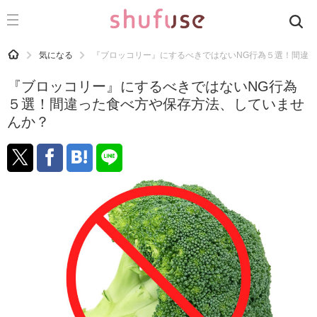
CATEGORY
記事カテゴリ
HOME
気になる
『ブロッコリー』にするべきではないNG行為５選！間違
気になる
『ブロッコリー』にするべきではないNG行為
運気
５選！間違った食べ方や保存方法、していませ
んか？
洗濯
生活の知恵
お金
掃除
マナー
趣味
食材辞典
おすすめ