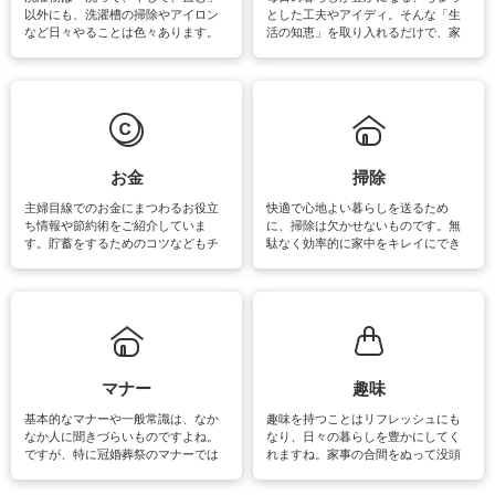
以外にも、洗濯槽の掃除やアイロン
とした工夫やアイディ。そんな「生
など日々やることは色々あります。
活の知恵」を取り入れるだけで、家
素材によっては、洗剤や洗い方を変
事が楽しくなったり便利になるでし
えなくてはいけません。梅雨の季節
ょう。日常のなかで、すぐに実践で
は部屋干しが多くなりニオイ対策も
きるおすすめの裏ワザをご紹介して
必要になりますね。カーテンやラグ
います。
マットなどの大きな洗濯物も、正し
い洗い方をすれば自宅で洗うことが
できます。洗濯に関するお役立ち情
報やお悩み解消のための情報をご紹
お金
掃除
介しています。
主婦目線でのお金にまつわるお役立
快適で心地よい暮らしを送るため
ち情報や節約術をご紹介していま
に、掃除は欠かせないものです。無
す。貯蓄をするためのコツなどもチ
駄なく効率的に家中をキレイにでき
ェックしてみて下さいね♪まだ実践し
るよう、場所ごとの掃除方法やコ
ていないものがあれば、ぜひ取り入
ツ、アイテムをご紹介しています。
れてみてはいかがでしょうか。
掃除が苦手、洗剤で手肌が荒れてし
まう、時間がない、など掃除に関す
るお悩みを解消できるお役立ち情報
がたくさんあります。
マナー
趣味
基本的なマナーや一般常識は、なか
趣味を持つことはリフレッシュにも
なか人に聞きづらいものですよね。
なり、日々の暮らしを豊かにしてく
ですが、特に冠婚葬祭のマナーでは
れますね。家事の合間をぬって没頭
失礼があってはいけませんので、失
できる時間は、忙しくしていても充
敗は避けたいところです。大人とし
実感が味わえます。特にガーデニン