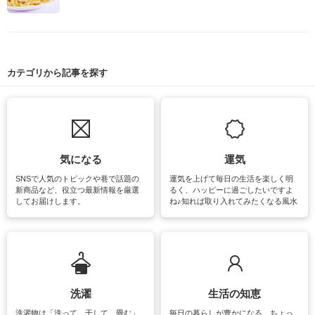
カテゴリから記事を探す
気になる
運気
SNSで人気のトピックや巷で話題の
運気を上げて毎日の生活を楽しく明
新商品など、役立つ最新情報を厳選
るく、ハッピーに過ごしたいですよ
してお届けします。
ね♪知れば取り入れてみたくなる風水
をはじめ、訪れたくなるパワースポ
ットや神社、お寺巡りなど運気をア
ップさせるための情報をご紹介して
います。
洗濯
生活の知恵
洗濯物は「洗って、干して、畳む」
毎日の暮らしが豊かになる、ちょっ