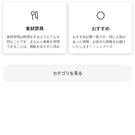
て知っておきたいマナー全般のお役
グやハーブ栽培は人気があり、他に
立ち情報やお悩み解消情報をご紹介
も読書やカメラ、旅行など皆さんが
しています。
楽しめそうな趣味に関する情報をご
紹介しています。
食材辞典
おすすめ
食材管理は料理をする上でとても大
おすすめ記事一覧です。特に人気が
切なことです。きちんと食材を管理
あった情報、お役立ち情報をお届け
できることは、無駄を出さすに済み
いたします！｜シュフーズ
節約にもつながりますね。買う時の
見分け方や保存方法、下処理方法な
どが分かる食材辞典は大いに役立つ
でしょう。食材に関するお役立ち情
報やお悩み解消情報など盛りだくさ
カテゴリを見る
んにご紹介しています。