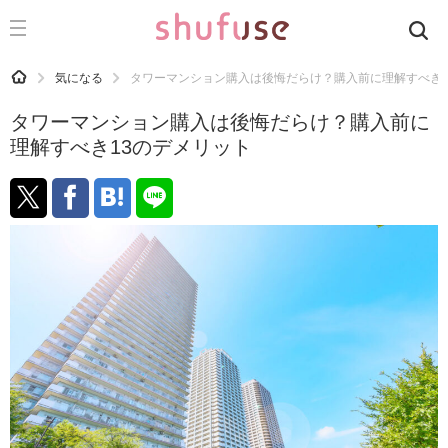
CATEGORY
記事カテゴリ
HOME
気になる
タワーマンション購入は後悔だらけ？購入前に理解すべき1
気になる
タワーマンション購入は後悔だらけ？購入前に
運気
理解すべき13のデメリット
洗濯
生活の知恵
お金
掃除
マナー
趣味
食材辞典
おすすめ