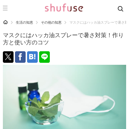
CATEGORY
記事カテゴリ
HOME
生活の知恵
その他の知恵
マスクにはハッカ油スプレーで暑さ対
気になる
マスクにはハッカ油スプレーで暑さ対策！作り
運気
方と使い方のコツ
洗濯
生活の知恵
お金
掃除
マナー
趣味
食材辞典
おすすめ