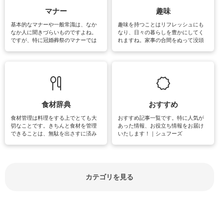
マナー
趣味
基本的なマナーや一般常識は、なか
趣味を持つことはリフレッシュにも
なか人に聞きづらいものですよね。
なり、日々の暮らしを豊かにしてく
ですが、特に冠婚葬祭のマナーでは
れますね。家事の合間をぬって没頭
失礼があってはいけませんので、失
できる時間は、忙しくしていても充
敗は避けたいところです。大人とし
実感が味わえます。特にガーデニン
て知っておきたいマナー全般のお役
グやハーブ栽培は人気があり、他に
立ち情報やお悩み解消情報をご紹介
も読書やカメラ、旅行など皆さんが
しています。
楽しめそうな趣味に関する情報をご
紹介しています。
食材辞典
おすすめ
食材管理は料理をする上でとても大
おすすめ記事一覧です。特に人気が
切なことです。きちんと食材を管理
あった情報、お役立ち情報をお届け
できることは、無駄を出さすに済み
いたします！｜シュフーズ
節約にもつながりますね。買う時の
見分け方や保存方法、下処理方法な
どが分かる食材辞典は大いに役立つ
でしょう。食材に関するお役立ち情
報やお悩み解消情報など盛りだくさ
カテゴリを見る
んにご紹介しています。