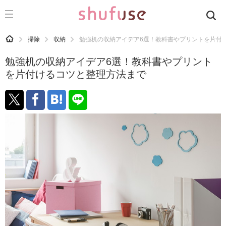
CATEGORY
記事カテゴリ
HOME
掃除
収納
勉強机の収納アイデア6選！教科書やプリントを片付
気になる
勉強机の収納アイデア6選！教科書やプリント
運気
を片付けるコツと整理方法まで
洗濯
生活の知恵
お金
掃除
マナー
趣味
食材辞典
おすすめ