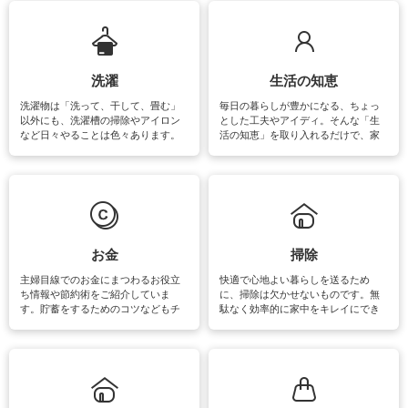
ップさせるための情報をご紹介して
います。
洗濯
生活の知恵
洗濯物は「洗って、干して、畳む」
毎日の暮らしが豊かになる、ちょっ
以外にも、洗濯槽の掃除やアイロン
とした工夫やアイディ。そんな「生
など日々やることは色々あります。
活の知恵」を取り入れるだけで、家
素材によっては、洗剤や洗い方を変
事が楽しくなったり便利になるでし
えなくてはいけません。梅雨の季節
ょう。日常のなかで、すぐに実践で
は部屋干しが多くなりニオイ対策も
きるおすすめの裏ワザをご紹介して
必要になりますね。カーテンやラグ
います。
マットなどの大きな洗濯物も、正し
い洗い方をすれば自宅で洗うことが
できます。洗濯に関するお役立ち情
報やお悩み解消のための情報をご紹
お金
掃除
介しています。
主婦目線でのお金にまつわるお役立
快適で心地よい暮らしを送るため
ち情報や節約術をご紹介していま
に、掃除は欠かせないものです。無
す。貯蓄をするためのコツなどもチ
駄なく効率的に家中をキレイにでき
ェックしてみて下さいね♪まだ実践し
るよう、場所ごとの掃除方法やコ
ていないものがあれば、ぜひ取り入
ツ、アイテムをご紹介しています。
れてみてはいかがでしょうか。
掃除が苦手、洗剤で手肌が荒れてし
まう、時間がない、など掃除に関す
るお悩みを解消できるお役立ち情報
がたくさんあります。