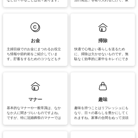
素材によっては、洗剤や洗い方を変
事が楽しくなったり便利になるでし
えなくてはいけません。梅雨の季節
ょう。日常のなかで、すぐに実践で
は部屋干しが多くなりニオイ対策も
きるおすすめの裏ワザをご紹介して
必要になりますね。カーテンやラグ
います。
マットなどの大きな洗濯物も、正し
い洗い方をすれば自宅で洗うことが
できます。洗濯に関するお役立ち情
報やお悩み解消のための情報をご紹
お金
掃除
介しています。
主婦目線でのお金にまつわるお役立
快適で心地よい暮らしを送るため
ち情報や節約術をご紹介していま
に、掃除は欠かせないものです。無
す。貯蓄をするためのコツなどもチ
駄なく効率的に家中をキレイにでき
ェックしてみて下さいね♪まだ実践し
るよう、場所ごとの掃除方法やコ
ていないものがあれば、ぜひ取り入
ツ、アイテムをご紹介しています。
れてみてはいかがでしょうか。
掃除が苦手、洗剤で手肌が荒れてし
まう、時間がない、など掃除に関す
るお悩みを解消できるお役立ち情報
がたくさんあります。
マナー
趣味
基本的なマナーや一般常識は、なか
趣味を持つことはリフレッシュにも
なか人に聞きづらいものですよね。
なり、日々の暮らしを豊かにしてく
ですが、特に冠婚葬祭のマナーでは
れますね。家事の合間をぬって没頭
失礼があってはいけませんので、失
できる時間は、忙しくしていても充
敗は避けたいところです。大人とし
実感が味わえます。特にガーデニン
て知っておきたいマナー全般のお役
グやハーブ栽培は人気があり、他に
立ち情報やお悩み解消情報をご紹介
も読書やカメラ、旅行など皆さんが