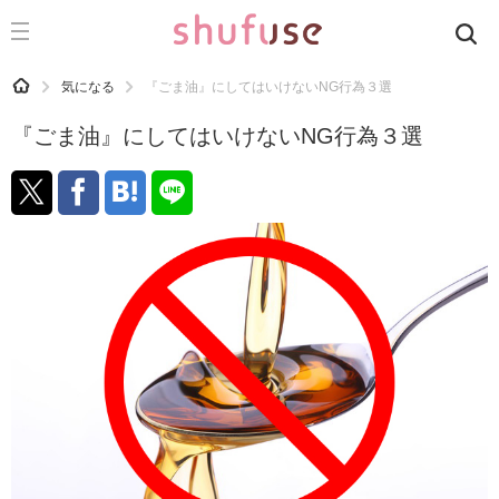
CATEGORY
記事カテゴリ
HOME
気になる
『ごま油』にしてはいけないNG行為３選
気になる
『ごま油』にしてはいけないNG行為３選
運気
洗濯
生活の知恵
お金
掃除
マナー
趣味
食材辞典
おすすめ