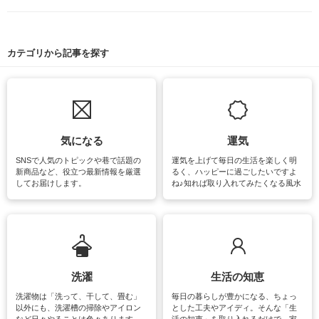
カテゴリから記事を探す
気になる
運気
SNSで人気のトピックや巷で話題の
運気を上げて毎日の生活を楽しく明
新商品など、役立つ最新情報を厳選
るく、ハッピーに過ごしたいですよ
してお届けします。
ね♪知れば取り入れてみたくなる風水
をはじめ、訪れたくなるパワースポ
ットや神社、お寺巡りなど運気をア
ップさせるための情報をご紹介して
います。
洗濯
生活の知恵
洗濯物は「洗って、干して、畳む」
毎日の暮らしが豊かになる、ちょっ
以外にも、洗濯槽の掃除やアイロン
とした工夫やアイディ。そんな「生
など日々やることは色々あります。
活の知恵」を取り入れるだけで、家