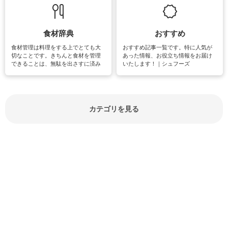
しています。
楽しめそうな趣味に関する情報をご
紹介しています。
食材辞典
おすすめ
食材管理は料理をする上でとても大
おすすめ記事一覧です。特に人気が
切なことです。きちんと食材を管理
あった情報、お役立ち情報をお届け
できることは、無駄を出さすに済み
いたします！｜シュフーズ
節約にもつながりますね。買う時の
見分け方や保存方法、下処理方法な
どが分かる食材辞典は大いに役立つ
でしょう。食材に関するお役立ち情
報やお悩み解消情報など盛りだくさ
カテゴリを見る
んにご紹介しています。