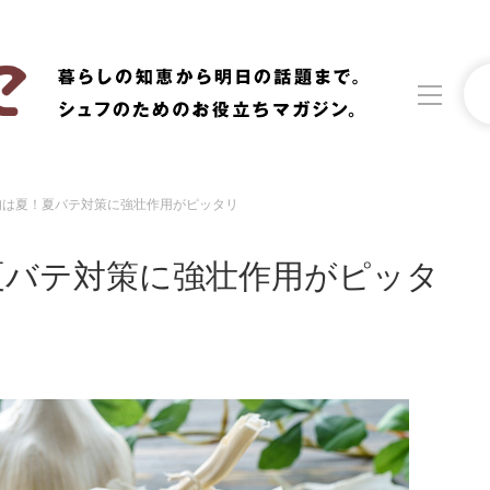
旬は夏！夏バテ対策に強壮作用がピッタリ
洗濯
生活の知恵
夏バテ対策に強壮作用がピッタ
食材辞典
おすすめ