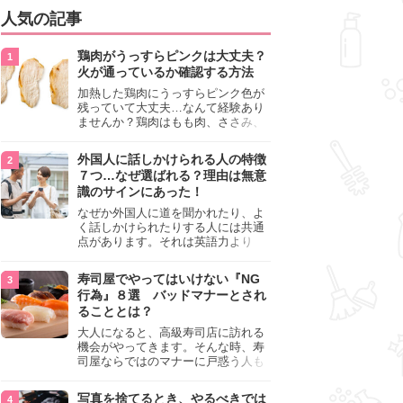
人気の記事
鶏肉がうっすらピンクは大丈夫？
火が通っているか確認する方法
加熱した鶏肉にうっすらピンク色が
残っていて大丈夫…なんて経験あり
ませんか？鶏肉はもも肉、ささみ、
手羽元など各部位によって食感や味
わいが異なり、いろいろと楽しめる
外国人に話しかけられる人の特徴
料理ですが、鶏肉は加熱した後でも
７つ…なぜ選ばれる？理由は無意
うっすらピンク色の部分が大丈夫な
識のサインにあった！
のと気になるときがあります。この
記事では生焼けか火が通っているの
なぜか外国人に道を聞かれたり、よ
かを確認する方法や、鶏肉を調理す
く話しかけられたりする人には共通
るときの注意点を紹介しますので、
点があります。それは英語力より
参考にしてみてくださいね。
も、無意識に発信している「話しか
けても大丈夫」というサインが関係
寿司屋でやってはいけない『NG
しています。よく選ばれる人の特徴
行為』８選 バッドマナーとされ
や、英語が苦手でも焦らない対処
ることとは？
法、自分を守るための注意点を詳し
く解説します。
大人になると、高級寿司店に訪れる
機会がやってきます。そんな時、寿
司屋ならではのマナーに戸惑う人も
少なくありません。本記事では、あ
らためて寿司屋でやってはいけない
写真を捨てるとき、やるべきでは