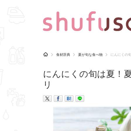
CATEGORY
記事カテゴリ
H
食材辞典
夏が旬な食べ物
にんにくの
O
気になる
運気
M
E
にんにくの旬は夏！
マナー
趣味
リ