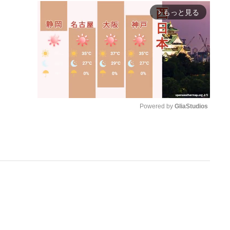
もっと見る
arrow_forward_ios
Powered by 
GliaStudios
M
u
t
e