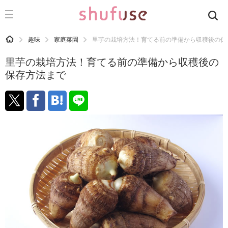
CATEGORY
記事カテゴリ
HOME
趣味
家庭菜園
里芋の栽培方法！育てる前の準備から収穫後の保
気になる
里芋の栽培方法！育てる前の準備から収穫後の
運気
保存方法まで
洗濯
生活の知恵
お金
掃除
マナー
趣味
食材辞典
おすすめ