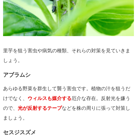
里芋を狙う害虫や病気の種類、それらの対策を見ていきま
しょう。
アブラムシ
あらゆる野菜を群生して襲う害虫です。植物の汁を狙うだ
けでなく、
ウィルスも媒介する
厄介な存在。反射光を嫌う
ので、
光が反射するテープ
などを株の周りに張って対策し
ましょう。
セスジスズメ